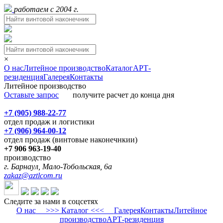
работаем с 2004 г.
×
О нас
Литейное производство
Каталог
АРТ-
резиденция
Галерея
Контакты
Литейное производство
Оставьте запрос
получите расчет до конца дня
+7 (905) 988-22-77
отдел продаж и логистики
+7 (906) 964-00-12
отдел продаж (винтовые наконечнкии)
+7 906 963-19-40
производство
г. Барнаул, Мало-Тобольская, 6а
zakaz@aztlcom.ru
Следите за нами в соцсетях
О нас
>>> Каталог <<<
Галерея
Контакты
Литейное
производство
АРТ-резиденция