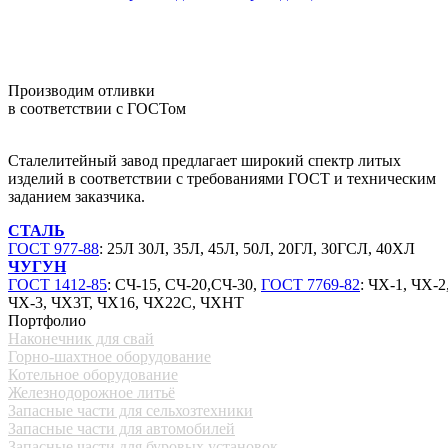
Производим отливки
в соответствии с ГОСТом
Сталелитейный завод предлагает широкий спектр литых
изделий в соответствии с требованиями ГОСТ и техническим
заданием заказчика.
СТАЛЬ
ГОСТ 977-88
: 25Л 30Л, 35Л, 45Л, 50Л, 20ГЛ, 30ГСЛ, 40ХЛ
ЧУГУН
ГОСТ 1412-85
: СЧ-15, СЧ-20,СЧ-30,
ГОСТ 7769-82
: ЧХ-1, ЧХ-2
ЧХ-3, ЧХ3Т, ЧХ16, ЧХ22С, ЧХНТ
Портфолио
Наконечник для свай
Горно-шахтное оборудование
Котельное оборудование
Железнодорожное литьё
Запасные части для сельхозтехники
Запасные части для автомобилей
Запасные части для буровых установок