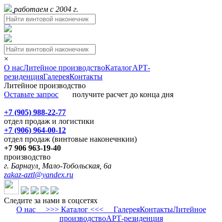
работаем с 2004 г.
×
О нас
Литейное производство
Каталог
АРТ-
резиденция
Галерея
Контакты
Литейное производство
Оставьте запрос
получите расчет до конца дня
+7 (905) 988-22-77
отдел продаж и логистики
+7 (906) 964-00-12
отдел продаж (винтовые наконечнкии)
+7 906 963-19-40
производство
г. Барнаул, Мало-Тобольская, 6а
zakaz-aztl@yandex.ru
Следите за нами в соцсетях
О нас
>>> Каталог <<<
Галерея
Контакты
Литейное
производство
АРТ-резиденция