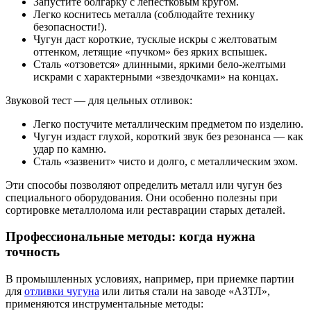
Запустите болгарку с лепестковым кругом.
Легко коснитесь металла (соблюдайте технику
безопасности!).
Чугун даст короткие, тусклые искры с желтоватым
оттенком, летящие «пучком» без ярких вспышек.
Сталь «отзовется» длинными, яркими бело-желтыми
искрами с характерными «звездочками» на концах.
Звуковой тест — для цельных отливок:
Легко постучите металлическим предметом по изделию.
Чугун издаст глухой, короткий звук без резонанса — как
удар по камню.
Сталь «зазвенит» чисто и долго, с металлическим эхом.
Эти способы позволяют определить металл или чугун без
специального оборудования. Они особенно полезны при
сортировке металлолома или реставрации старых деталей.
Профессиональные методы: когда нужна
точность
В промышленных условиях, например, при приемке партии
для
отливки чугуна
или литья стали на заводе «АЗТЛ»,
применяются инструментальные методы: