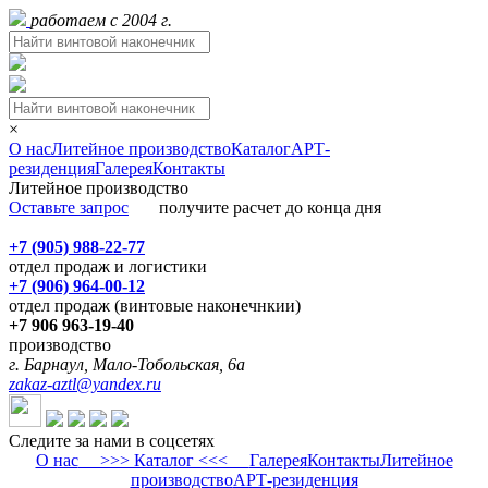
работаем с 2004 г.
×
О нас
Литейное производство
Каталог
АРТ-
резиденция
Галерея
Контакты
Литейное производство
Оставьте запрос
получите расчет до конца дня
+7 (905) 988-22-77
отдел продаж и логистики
+7 (906) 964-00-12
отдел продаж (винтовые наконечнкии)
+7 906 963-19-40
производство
г. Барнаул, Мало-Тобольская, 6а
zakaz-aztl@yandex.ru
Следите за нами в соцсетях
О нас
>>> Каталог <<<
Галерея
Контакты
Литейное
производство
АРТ-резиденция