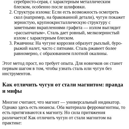
серебристо-серая, с характерным металлическим
блеском, особенно после шлифовки.
Структура излома: Если есть возможность осмотреть
скол (например, на бракованной детали), чугун покажет
зернистую, крупнокристаллическую структуру с
заметными вкраплениями графита — излом выглядит
«рассыпчатым». Сталь дает ровный, мелкозернистый
излом с характерным блеском.
Ржавчина: На чугуне коррозия образует рыхлый, буро-
рыжий налет, часто с пятнами. Сталь ржавеет более
равномерно, с образованием плотной окалины.
Этот метод прост, но требует опыта. Для новичков он станет
первым шагом в том, чтобы узнать сталь или чугун без
инструментов.
Как отличить чугун от стали магнитом: правда
и мифы
Многие считают, что магнит — универсальный индикатор.
Однако здесь есть нюансы. Оба материала ферромагнитны, то
есть притягиваются к магниту. Но сила притяжения
различается! Как отличить чугун от стали магнитом на
практике: