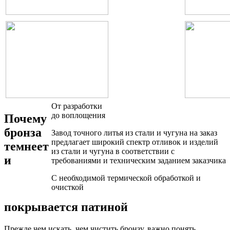
От разработки
до воплощения
Почему
бронза
Завод точного литья из стали и чугуна на заказ
предлагает широкий спектр отливок и изделий
темнеет
из стали и чугуна в соответствии с
и
требованиями и техническим заданием заказчика
С необходимой термической обработкой и
очисткой
покрывается патиной
Прежде чем искать, чем чистить бронзу, важно понять