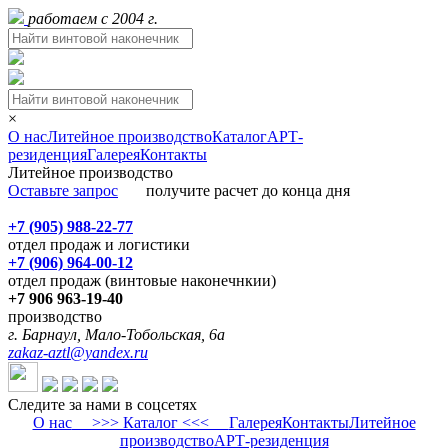
работаем с 2004 г.
×
О нас
Литейное производство
Каталог
АРТ-
резиденция
Галерея
Контакты
Литейное производство
Оставьте запрос
получите расчет до конца дня
+7 (905) 988-22-77
отдел продаж и логистики
+7 (906) 964-00-12
отдел продаж (винтовые наконечнкии)
+7 906 963-19-40
производство
г. Барнаул, Мало-Тобольская, 6а
zakaz-aztl@yandex.ru
Следите за нами в соцсетях
О нас
>>> Каталог <<<
Галерея
Контакты
Литейное
производство
АРТ-резиденция