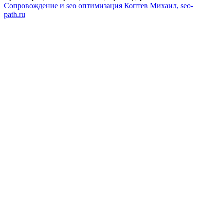
Сопровождение и seo оптимизация
Коптев Михаил, seo-
path.ru