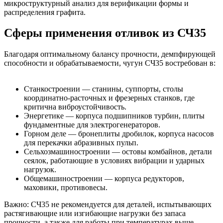
микроструктурный анализ для верификации формы и
распределения графита.
Сферы применения отливок из СЧ35
Благодаря оптимальному балансу прочности, демпфирующей
способности и обрабатываемости, чугун СЧ35 востребован в:
Станкостроении — станины, суппорты, столы
координатно-расточных и фрезерных станков, где
критична виброустойчивость.
Энергетике — корпуса подшипников турбин, плиты
фундаментные для электрогенераторов.
Горном деле — бронеплиты дробилок, корпуса насосов
для перекачки абразивных пульп.
Сельхозмашиностроении — остовы комбайнов, детали
сеялок, работающие в условиях вибрации и ударных
нагрузок.
Общемашиностроении — корпуса редукторов,
маховики, противовесы.
Важно: СЧ35 не рекомендуется для деталей, испытывающих
растягивающие или изгибающие нагрузки без запаса
прочности, а также для работы при температурах выше