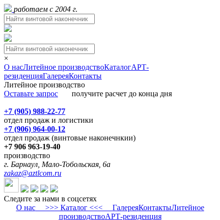
работаем с 2004 г.
×
О нас
Литейное производство
Каталог
АРТ-
резиденция
Галерея
Контакты
Литейное производство
Оставьте запрос
получите расчет до конца дня
+7 (905) 988-22-77
отдел продаж и логистики
+7 (906) 964-00-12
отдел продаж (винтовые наконечнкии)
+7 906 963-19-40
производство
г. Барнаул, Мало-Тобольская, 6а
zakaz@aztlcom.ru
Следите за нами в соцсетях
О нас
>>> Каталог <<<
Галерея
Контакты
Литейное
производство
АРТ-резиденция