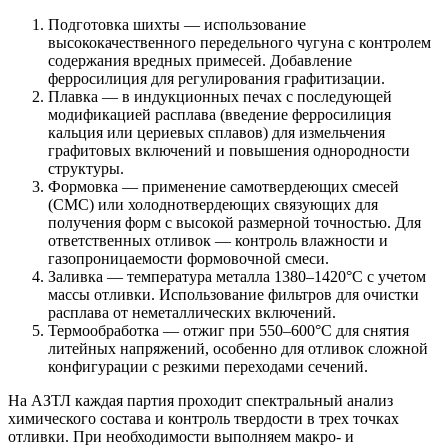
Подготовка шихты — использование
высококачественного передельного чугуна с контролем
содержания вредных примесей. Добавление
ферросилиция для регулирования графитизации.
Плавка — в индукционных печах с последующей
модификацией расплава (введение ферросилиция
кальция или цериевых сплавов) для измельчения
графитовых включений и повышения однородности
структуры.
Формовка — применение самотвердеющих смесей
(СМС) или холоднотвердеющих связующих для
получения форм с высокой размерной точностью. Для
ответственных отливок — контроль влажности и
газопроницаемости формовочной смеси.
Заливка — температура металла 1380–1420°С с учетом
массы отливки. Использование фильтров для очистки
расплава от неметаллических включений.
Термообработка — отжиг при 550–600°С для снятия
литейных напряжений, особенно для отливок сложной
конфигурации с резкими переходами сечений.
На АЗТЛ каждая партия проходит спектральный анализ
химического состава и контроль твердости в трех точках
отливки. При необходимости выполняем макро- и