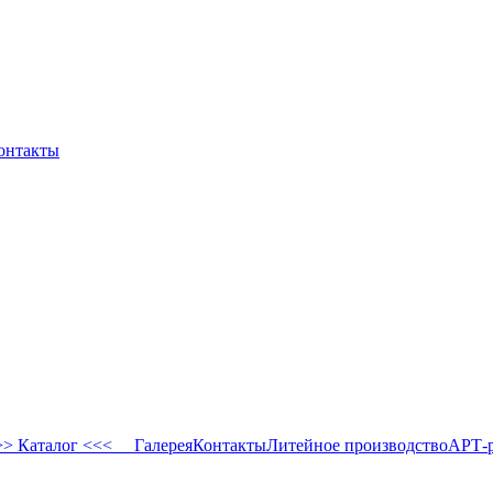
онтакты
 Каталог <<<
Галерея
Контакты
Литейное производство
АРТ-