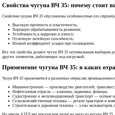
Свойства чугуна ВЧ 35: почему стоит в
Свойства чугуна ВЧ 35 обусловлены особенностью его структ
Высокую прочность и пластичность;
Хорошую обрабатываемость резанием;
Устойчивость к коррозии и износу;
Отличную литейную способность;
Низкий коэффициент усадки при охлаждении.
Все эти свойства делают чугун ВЧ 35 оптимальным выбором для
других элементов, работающих под нагрузкой.
Применение чугуна ВЧ 35: в каких отра
Чугун ВЧ 35 применяется в различных отраслях промышленнос
Машиностроение — производство двигателей, трансмисси
Нефтегазовая отрасль — клапаны, задвижки, фланцы;
Судостроение и железнодорожный транспорт — осевые и
Сельскохозяйственная техника — детали тракторов и ком
Строительная и дорожная техника — узлы экскаваторов, 
На заводе АЗТЛ мы предлагаем литьё на заказ из чугуна ВЧ 35