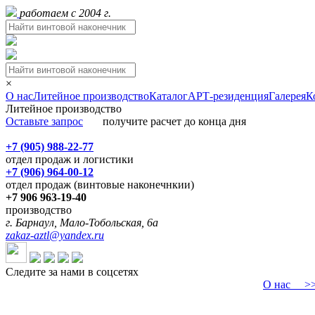
работаем с 2004 г.
×
О нас
Литейное производство
Каталог
АРТ-резиденция
Галерея
К
Литейное производство
Оставьте запрос
получите расчет до конца дня
+7 (905) 988-22-77
отдел продаж и логистики
+7 (906) 964-00-12
отдел продаж (винтовые наконечнкии)
+7 906 963-19-40
производство
г. Барнаул, Мало-Тобольская, 6а
zakaz-aztl@yandex.ru
Следите за нами в соцсетях
О нас
>>>