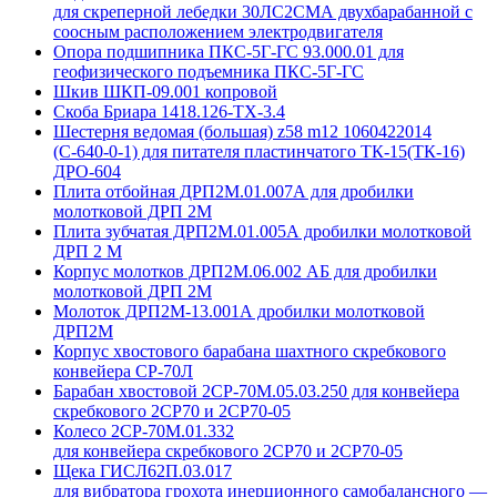
для скреперной лебедки 30ЛС2СМА двухбарабанной с
соосным расположением электродвигателя
Опора подшипника ПКС-5Г-ГС 93.000.01 для
геофизического подъемника ПКС-5Г-ГС
Шкив ШКП-09.001 копровой
Скоба Бриара 1418.126-ТХ-3.4
Шестерня ведомая (большая) z58 m12 1060422014
(С-640-0-1) для питателя пластинчатого ТК-15(ТК-16)
ДРО-604
Плита отбойная ДРП2М.01.007А для дробилки
молотковой ДРП 2М
Плита зубчатая ДРП2М.01.005А дробилки молотковой
ДРП 2 М
Корпус молотков ДРП2М.06.002 АБ для дробилки
молотковой ДРП 2М
Молоток ДРП2М-13.001А дробилки молотковой
ДРП2М
Корпус хвостового барабана шахтного скребкового
конвейера СР-70Л
Барабан хвостовой 2СР-70М.05.03.250 для конвейера
скребкового 2СР70 и 2СР70-05
Колесо 2СР-70М.01.332
для конвейера скребкового 2СР70 и 2СР70-05
Щека ГИСЛ62П.03.017
для вибратора грохота инерционного самобалансного —