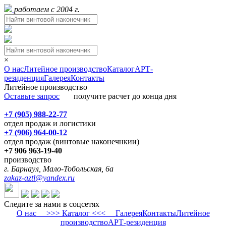
работаем с 2004 г.
×
О нас
Литейное производство
Каталог
АРТ-
резиденция
Галерея
Контакты
Литейное производство
Оставьте запрос
получите расчет до конца дня
+7 (905) 988-22-77
отдел продаж и логистики
+7 (906) 964-00-12
отдел продаж (винтовые наконечнкии)
+7 906 963-19-40
производство
г. Барнаул, Мало-Тобольская, 6а
zakaz-aztl@yandex.ru
Следите за нами в соцсетях
О нас
>>> Каталог <<<
Галерея
Контакты
Литейное
производство
АРТ-резиденция