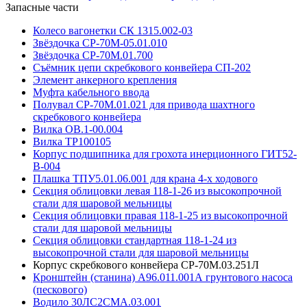
Запасные части
Колесо вагонетки СК 1315.002-03
Звёздочка СР-70М-05.01.010
Звёздочка СР-70М.01.700
Съёмник цепи скребкового конвейера СП-202
Элемент анкерного крепления
Муфта кабельного ввода
Полувал СР-70М.01.021 для привода шахтного
скребкового конвейера
Вилка ОВ.1-00.004
Вилка ТР100105
Корпус подшипника для грохота инерционного ГИТ52-
В-004
Плашка ТПУ5.01.06.001 для крана 4-х ходового
Секция облицовки левая 118-1-26 из высокопрочной
стали для шаровой мельницы
Секция облицовки правая 118-1-25 из высокопрочной
стали для шаровой мельницы
Секция облицовки стандартная 118-1-24 из
высокопрочной стали для шаровой мельницы
Корпус скребкового конвейера СР-70М.03.251Л
Кронштейн (станина) А96.011.001А грунтового насоса
(пескового)
Водило 30ЛС2СМА.03.001