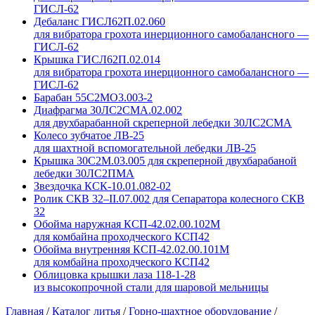
ГИСЛ-62
Дебаланс ГИСЛ62П.02.060
для вибратора грохота инерционного самобалансного —
ГИСЛ-62
Крышка ГИСЛ62П.02.014
для вибратора грохота инерционного самобалансного —
ГИСЛ-62
Барабан 55С2МО3.003-2
Диафрагма 30ЛС2СМА.02.002
для двухбарабанной скреперной лебедки 30ЛС2СМА
Колесо зубчатое ЛВ-25
для шахтной вспомогательной лебедки ЛВ-25
Крышка 30С2М.03.005 для скреперной двухбарабаной
лебедки 30ЛС2ПМА
Звездочка КСК-10.01.082-02
Ролик СКВ 32–II.07.002 для Сепаратора колесного СКВ
32
Обойма наружная КСП-42.02.00.102М
для комбайна проходческого КСП42
Обойма внутренняя КСП-42.02.00.101М
для комбайна проходческого КСП42
Облицовка крышки лаза 118-1-28
из высокопрочной стали для шаровой мельницы
Главная
/
Каталог литья
/
Горно-шахтное оборудование
/