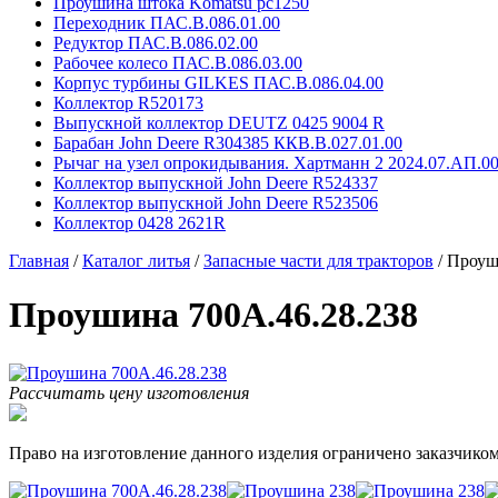
Проушина штока Komatsu pc1250
Переходник ПАС.В.086.01.00
Редуктор ПАС.В.086.02.00
Рабочее колесо ПАС.В.086.03.00
Корпус турбины GILKES ПАС.В.086.04.00
Коллектор R520173
Выпускной коллектор DEUTZ 0425 9004 R
Барабан John Deere R304385 ККВ.В.027.01.00
Рычаг на узел опрокидывания. Хартманн 2 2024.07.АП.00
Коллектор выпускной John Deere R524337
Коллектор выпускной John Deere R523506
Коллектор 0428 2621R
Главная
/
Каталог литья
/
Запасные части для тракторов
/
Проуш
Проушина 700А.46.28.238
Рассчитать цену изготовления
Право на изготовление данного изделия ограничено заказчиком