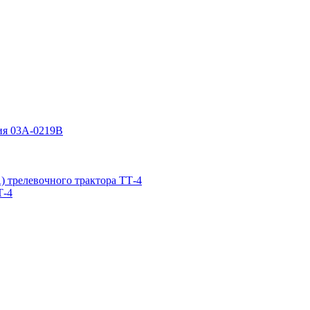
ия 03А-0219В
А) трелевочного трактора ТТ-4
Т-4