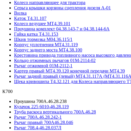
Колесо направляющее для трактора
Серьга крышки корзины сцепления дизеля А-01
Вилка
Каток Т4.31.107
Колесо ведущее МТ4.39.101
Проушина комплект 04.38.143-7 и 04.38.144-6А
Гайка катка Т4.31.153
Шкив тормозка М04.36.115/1
Корпус уплотнения МТ4.31.119
Корпус заднего моста МТ4.38.100
Крестовина привода топливного насоса высокого давлен
Кольцо отжимных рычагов 01М-2114-02
Рычаг отжимной 01М-2112-1
Картер правый МТ4.39.120 конечной передачи МТ4.39
Рычаг задний правый (левый) МТ4.31.117А (МТ4.31.116
Щека кривошипа Т4.32.121 для Колеса направляющего Т
К700
Проушина 700А.46.28.238
Кулачок 225 6010-46.28.119
Труба раскоса вертикального 700А.46.28
Рычаг 700А.46.28.242-1
Рычаг правый 700А46.28.046
Рычаг 708.4-46.28.037Л