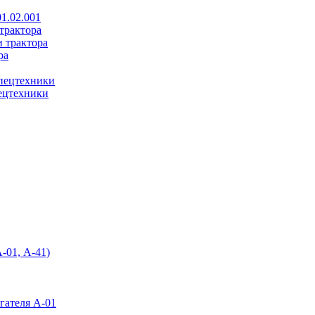
1.02.001
 трактора
и трактора
ра
спецтехники
пецтехники
-01, А-41)
гателя А-01