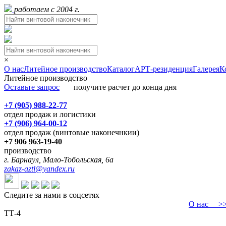
работаем с 2004 г.
×
О нас
Литейное производство
Каталог
АРТ-резиденция
Галерея
К
Литейное производство
Оставьте запрос
получите расчет до конца дня
+7 (905) 988-22-77
отдел продаж и логистики
+7 (906) 964-00-12
отдел продаж (винтовые наконечнкии)
+7 906 963-19-40
производство
г. Барнаул, Мало-Тобольская, 6а
zakaz-aztl@yandex.ru
Следите за нами в соцсетях
О нас
>>>
ТТ-4