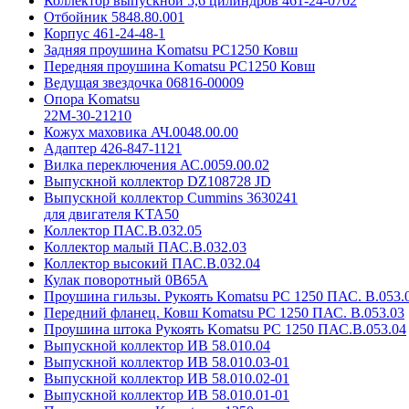
Коллектор выпускной 5,6 цилиндров 461-24-0702
Отбойник 5848.80.001
Корпус 461-24-48-1
Задняя проушина Komatsu РС1250 Ковш
Передняя проушина Komatsu РС1250 Ковш
Ведущая звездочка 06816-00009
Опора Komatsu
22M-30-21210
Кожух маховика АЧ.0048.00.00
Адаптер 426-847-1121
Вилка переключения АС.0059.00.02
Выпускной коллектор DZ108728 JD
Выпускной коллектор Cummins 3630241
для двигателя KTA50
Коллектор ПАС.В.032.05
Коллектор малый ПАС.В.032.03
Коллектор высокий ПАС.В.032.04
Кулак поворотный 0B65A
Проушина гильзы. Рукоять Komatsu РС 1250 ПАС. В.053.
Передний фланец. Ковш Komatsu РС 1250 ПАС. В.053.03
Проушина штока Рукоять Komatsu РС 1250 ПАС.В.053.04
Выпускной коллектор ИВ 58.010.04
Выпускной коллектор ИВ 58.010.03-01
Выпускной коллектор ИВ 58.010.02-01
Выпускной коллектор ИВ 58.010.01-01