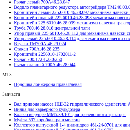
Рычаг левый 700А46.28.047
Водило планетарного редуктора автогрейдера ТМ240.03.0
Кронштейн левый 225.6010.46.28.097 механизма навески
Кронштейн правый 225.6010.46.28.098 механизма навеск
Кронштейн 225.6010.46.28.099 механизма навески тракто
Труба 700.46.28.018 центральной тяги
Упор правый 225.6010.46.28.112 для механизма навески 
Упор левый 225.6010.46.28.114 для механизма навески с
Втулка ТМ700А.46.29.024
Стакан 700А.46.28.235
Кронштейн 2256010-1702011-2
Рычаг 700.17.01.230/250
Рычаг главный 700А.46.28.044
МТЗ
Подошва лонжерона правая/левая
Запчасти
Вал привода насоса НШ-32 гидравлического (двигатели А
Вилка для карьерного бульдозера
Колесо ведущее ММ5.39.101 для трелевочного трактора
Муфта 597 коробки трансмиссии
Коллектор выпускной 1-4 цилиндров 461-24-0701 для дви