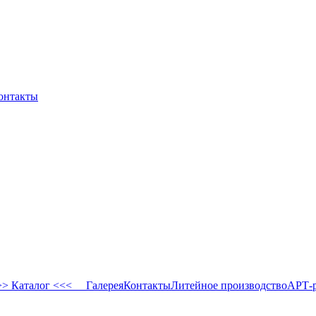
онтакты
 Каталог <<<
Галерея
Контакты
Литейное производство
АРТ-