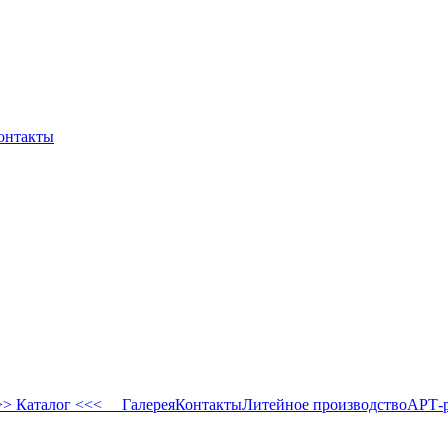
онтакты
 Каталог <<<
Галерея
Контакты
Литейное производство
АРТ-