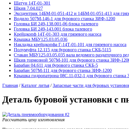
Шатун 14Т-01-301
Шкив 7.04.027
Эксцентрик 14БМ-01-051-412 и 14БМ-01-051-413 для гряз
Водило 507М-146-1 для бурового станка ЗИФ-1200
Головка БИ 249-138.001-06 блока талевого
Головка БИ 249-143.001 блока талевого
Крейцкопф 14Т-01-303 для грязевого насоса
Крышка МБУ125.03.05.036
Накладка крейцкопфа Г-14Т-01-101 для грязевого насоса
Полумуфта 12.115 для бурового станка СКБ-5115
Стакан МБУ125.03.05.035 вала ведомого раздаточного ре
Шкив тормозной 507М-101 для бурового станка ЗИФ-120
Барабан 04.611 для бурового станка СКБ-5
Барабан 507М-111 для бурового станка ЗИФ-1200
Крышка гидропатрона 08С.11-032-1 для бурового станка
Главная
/
Каталог литья
/
Запасные части для буровых установо
Деталь буровой установки с 
Рассчитать цену изготовления