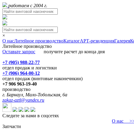
работаем с 2004 г.
×
О нас
Литейное производство
Каталог
АРТ-резиденция
Галерея
К
Литейное производство
Оставьте запрос
получите расчет до конца дня
+7 (905) 988-22-77
отдел продаж и логистики
+7 (906) 964-00-12
отдел продаж (винтовые наконечнкии)
+7 906 963-19-40
производство
г. Барнаул, Мало-Тобольская, 6а
zakaz-aztl@yandex.ru
Следите за нами в соцсетях
О нас
>>>
Запчасти