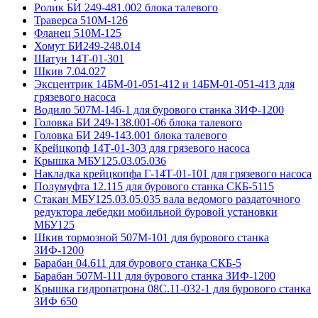
Ролик БИ 249-481.002 блока талевого
Траверса 510М-126
Фланец 510М-125
Хомут БИ249-248.014
Шатун 14Т-01-301
Шкив 7.04.027
Эксцентрик 14БМ-01-051-412 и 14БМ-01-051-413 для
грязевого насоса
Водило 507М-146-1 для бурового станка ЗИФ-1200
Головка БИ 249-138.001-06 блока талевого
Головка БИ 249-143.001 блока талевого
Крейцкопф 14Т-01-303 для грязевого насоса
Крышка МБУ125.03.05.036
Накладка крейцкопфа Г-14Т-01-101 для грязевого насоса
Полумуфта 12.115 для бурового станка СКБ-5115
Стакан МБУ125.03.05.035 вала ведомого раздаточного
редуктора лебедки мобильной буровой установки
МБУ125
Шкив тормозной 507М-101 для бурового станка
ЗИФ-1200
Барабан 04.611 для бурового станка СКБ-5
Барабан 507М-111 для бурового станка ЗИФ-1200
Крышка гидропатрона 08С.11-032-1 для бурового станка
ЗИФ 650