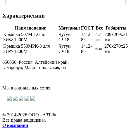
Характеристики
Наименование
Материал
ГОСТ
Вес
Габариты
Крышка 507М-122 для
Чугун
1412-
4,7
209х209х31
ЗИФ 1200М
СЧ18
85
кг
мм
Крышка 550МРК-3 для
Чугун
1412-
270х270х25
6 кг
ЗИФ 1200М
СЧ18
85
мм
656056, Россия, Алтайский край,
г. Барнаул, Мало-Тобольская, 6а
Мы в социальных сетях
© 2014-2026 ООО «АЗТЛ»
Все права защищены.
О компании