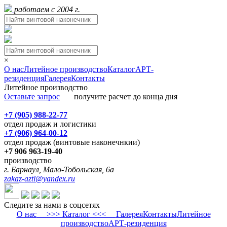
работаем с 2004 г.
×
О нас
Литейное производство
Каталог
АРТ-
резиденция
Галерея
Контакты
Литейное производство
Оставьте запрос
получите расчет до конца дня
+7 (905) 988-22-77
отдел продаж и логистики
+7 (906) 964-00-12
отдел продаж (винтовые наконечнкии)
+7 906 963-19-40
производство
г. Барнаул, Мало-Тобольская, 6а
zakaz-aztl@yandex.ru
Следите за нами в соцсетях
О нас
>>> Каталог <<<
Галерея
Контакты
Литейное
производство
АРТ-резиденция