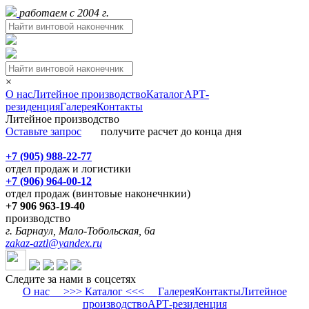
работаем с 2004 г.
×
О нас
Литейное производство
Каталог
АРТ-
резиденция
Галерея
Контакты
Литейное производство
Оставьте запрос
получите расчет до конца дня
+7 (905) 988-22-77
отдел продаж и логистики
+7 (906) 964-00-12
отдел продаж (винтовые наконечнкии)
+7 906 963-19-40
производство
г. Барнаул, Мало-Тобольская, 6а
zakaz-aztl@yandex.ru
Следите за нами в соцсетях
О нас
>>> Каталог <<<
Галерея
Контакты
Литейное
производство
АРТ-резиденция