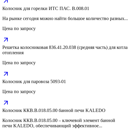
arrow_outward
Колосник для горелки ИТС ПАС. В.008.01
На рынке сегодня можно найти большое количество разных...
Цена по запросу
arrow_outward
Решетка колосниковая 836.41.20.038 (средняя часть) для котла
отопления
Цена по запросу
arrow_outward
Колосник для паровоза 5093-01
Цена по запросу
arrow_outward
Колосник ККВ.В.018.05.00 банной печи KALEDO
Колосник ККВ.В.018.05.00 – ключевой элемент банной
печи KALEDO, обеспечивающий эффективное...