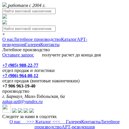
работаем с 2004 г.
×
О нас
Литейное производство
Каталог
АРТ-
резиденция
Галерея
Контакты
Литейное производство
Оставьте запрос
получите расчет до конца дня
+7 (905) 988-22-77
отдел продаж и логистики
+7 (906) 964-00-12
отдел продаж (винтовые наконечнкии)
+7 906 963-19-40
производство
г. Барнаул, Мало-Тобольская, 6а
zakaz-aztl@yandex.ru
Следите за нами в соцсетях
О нас
>>> Каталог <<<
Галерея
Контакты
Литейное
производство
АРТ-резиденция