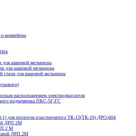
о конвейера
-004
и для шаровой мельницы
али для шаровой мельницы
й стали для шаровой мельницы
ескового)
оосным расположением электродвигателя
ского подъемника ПКС-5Г-ГС
0-1) для питателя пластинчатого ТК-15(ТК-16) ДРО-604
ой ДРП 2М
РП 2 М
ковой ДРП 2М