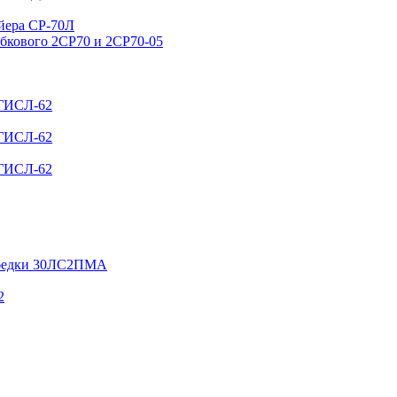
ейера СР-70Л
ебкового 2СР70 и 2СР70-05
 ГИСЛ-62
 ГИСЛ-62
 ГИСЛ-62
лебедки 30ЛС2ПМА
2