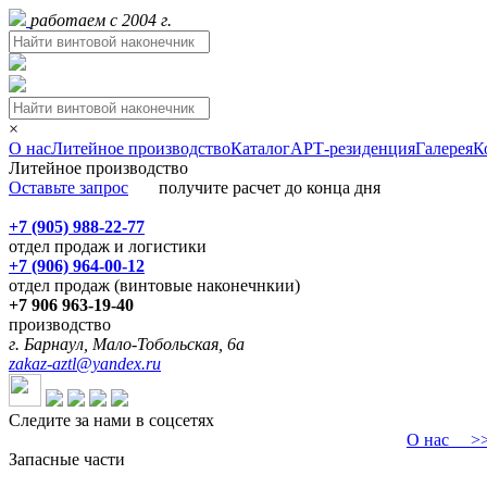
работаем с 2004 г.
×
О нас
Литейное производство
Каталог
АРТ-резиденция
Галерея
К
Литейное производство
Оставьте запрос
получите расчет до конца дня
+7 (905) 988-22-77
отдел продаж и логистики
+7 (906) 964-00-12
отдел продаж (винтовые наконечнкии)
+7 906 963-19-40
производство
г. Барнаул, Мало-Тобольская, 6а
zakaz-aztl@yandex.ru
Следите за нами в соцсетях
О нас
>>>
Запасные части