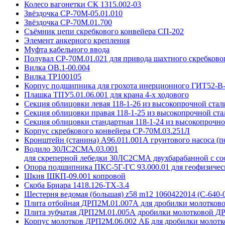
Колесо вагонетки СК 1315.002-03
Звёздочка СР-70М-05.01.010
Звёздочка СР-70М.01.700
Съёмник цепи скребкового конвейера СП-202
Элемент анкерного крепления
Муфта кабельного ввода
Полувал СР-70М.01.021 для привода шахтного скребковог
Вилка ОВ.1-00.004
Вилка ТР100105
Корпус подшипника для грохота инерционного ГИТ52-В
Плашка ТПУ5.01.06.001 для крана 4-х ходового
Секция облицовки левая 118-1-26 из высокопрочной стал
Секция облицовки правая 118-1-25 из высокопрочной ст
Секция облицовки стандартная 118-1-24 из высокопрочно
Корпус скребкового конвейера СР-70М.03.251Л
Кронштейн (станина) А96.011.001А грунтового насоса (п
Водило 30ЛС2СМА.03.001
для скреперной лебедки 30ЛС2СМА двухбарабанной с с
Опора подшипника ПКС-5Г-ГС 93.000.01 для геофизиче
Шкив ШКП-09.001 копровой
Скоба Бриара 1418.126-ТХ-3.4
Шестерня ведомая (большая) z58 m12 1060422014 (С-640-
Плита отбойная ДРП2М.01.007А для дробилки молотков
Плита зубчатая ДРП2М.01.005А дробилки молотковой Д
Корпус молотков ДРП2М.06.002 АБ для дробилки молот