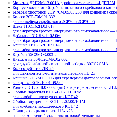
Молоток ДРП2М-13.001А дробилки молотковой ДРП2М
Корпус хвостового барабана шахтного скребкового конв
Барабан хвостовой 2СР-70М.05.03.250 для конвейера скр
Колесо 2СР-70М.01.332
для конвейера скребкового 2СР70 и 2СР70-05
Щека ГИСЛ62П.03.017
для вибратора грохота инерционного самобалансного —
Дебаланс ГИСЛ62П.02.060
для вибратора грохота инерционного самобалансного —
Крышка ГИСЛ62П.02.014
для вибратора грохота инерционного самобалансного —
Барабан 55С2МО3.003-2
Диафрагма 30ЛС2СМА.02.002
для двухбарабанной скреперной лебедки 30ЛС2СМА
Колесо зубчатое ЛВ-25
для шахтной вспомогательной лебедки ЛВ-25
Крышка 30С2М.03.005 для скреперной двухбарабаной 
Звездочка КСК-10.01.082-02
Ролик СКВ 32–II.07.002 для Сепаратора колесного СКВ 3
Обойма наружная КСП-42.02.00.102М
для комбайна проходческого КСП42
Обойма внутренняя КСП-42.02.00.101М
для комбайна проходческого КСП42
Облицовка крышки лаза 118-1-28
из высокопрочной стали для шаровой мельницы