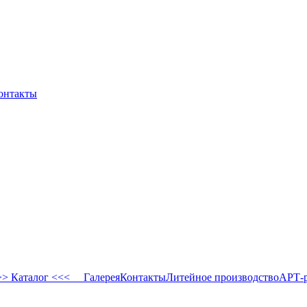
онтакты
 Каталог <<<
Галерея
Контакты
Литейное производство
АРТ-