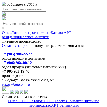
работаем с 2004 г.
×
О нас
Литейное производство
Каталог
АРТ-
резиденция
Галерея
Контакты
Литейное производство
Оставьте запрос
получите расчет до конца дня
+7 (905) 988-22-77
отдел продаж и логистики
+7 (906) 964-00-12
отдел продаж (винтовые наконечнкии)
+7 906 963-19-40
производство
г. Барнаул, Мало-Тобольская, 6а
zakaz@aztlcom.ru
Следите за нами в соцсетях
О нас
>>> Каталог <<<
Галерея
Контакты
Литейное
производство
АРТ-резиденция