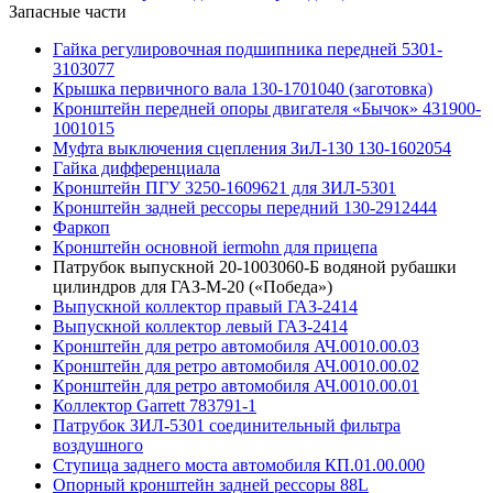
Запасные части
Гайка регулировочная подшипника передней 5301-
3103077
Крышка первичного вала 130-1701040 (заготовка)
Кронштейн передней опоры двигателя «Бычок» 431900-
1001015
Муфта выключения сцепления ЗиЛ-130 130-1602054
Гайка дифференциала
Кронштейн ПГУ 3250-1609621 для ЗИЛ-5301
Кронштейн задней рессоры передний 130-2912444
Фаркоп
Кронштейн основной iermohn для прицепа
Патрубок выпускной 20-1003060-Б водяной рубашки
цилиндров для ГАЗ-М-20 («Победа»)
Выпускной коллектор правый ГАЗ-2414
Выпускной коллектор левый ГАЗ-2414
Кронштейн для ретро автомобиля АЧ.0010.00.03
Кронштейн для ретро автомобиля АЧ.0010.00.02
Кронштейн для ретро автомобиля АЧ.0010.00.01
Коллектор Garrett 783791-1
Патрубок ЗИЛ-5301 соединительный фильтра
воздушного
Ступица заднего моста автомобиля КП.01.00.000
Опорный кронштейн задней рессоры 88L