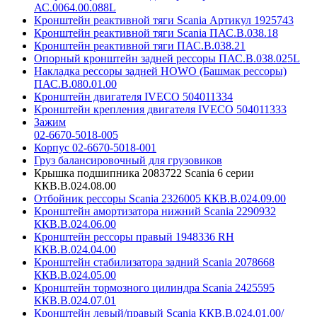
АС.0064.00.088L
Кронштейн реактивной тяги Scania Артикул 1925743
Кронштейн реактивной тяги Scania ПАС.В.038.18
Кронштейн реактивной тяги ПАС.В.038.21
Опорный кронштейн задней рессоры ПАС.В.038.025L
Накладка рессоры задней HOWO (Башмак рессоры)
ПАС.В.080.01.00
Кронштейн двигателя IVECO 504011334
Кронштейн крепления двигателя IVECO 504011333
Зажим
02-6670-5018-005
Корпус 02-6670-5018-001
Груз балансировочный для грузовиков
Крышка подшипника 2083722 Scania 6 серии
ККВ.В.024.08.00
Отбойник рессоры Scania 2326005 ККВ.В.024.09.00
Кронштейн амортизатора нижний Scania 2290932
ККВ.В.024.06.00
Кронштейн рессоры правый 1948336 RH
ККВ.В.024.04.00
Кронштейн стабилизатора задний Scania 2078668
ККВ.В.024.05.00
Кронштейн тормозного цилиндра Scania 2425595
ККВ.В.024.07.01
Кронштейн левый/правый Scania ККВ.В.024.01.00/