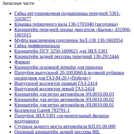
Запасные части
Гайка регулировочная подшипника передней 5301-
3103077
Крышка первичного вала 130-1701040 (заготовка)
Кронштейн передней опоры двигателя «Бычок» 431900-
1001015
Муфта выключения сцепления ЗиЛ-130 130-1602054
Гайка дифференциала
Кронштейн ПГУ 3250-1609621 для ЗИЛ-5301
Кронштейн задней рессоры передний 130-2912444
Фаркоп
Кронштейн основной iermohn для прицепа
Патрубок выпускной 20-1003060-Б водяной рубашки
цилиндров для ГАЗ-М-20 («Победа»)
Выпускной коллектор правый ГАЗ-2414
Выпускной коллектор левый ГАЗ-2414
Кронштейн для ретро автомобиля АЧ.0010.00.03
Кронштейн для ретро автомобиля АЧ.0010.00.02
Кронштейн для ретро автомобиля АЧ.0010.00.01
Коллектор Garrett 783791-1
Патрубок ЗИЛ-5301 соединительный фильтра
воздушного
Ступица заднего моста автомобиля КП.01.00.000
Опорный кронштейн задней рессоры 88L