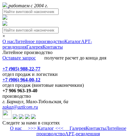
работаем с 2004 г.
×
О нас
Литейное производство
Каталог
АРТ-
резиденция
Галерея
Контакты
Литейное производство
Оставьте запрос
получите расчет до конца дня
+7 (905) 988-22-77
отдел продаж и логистики
+7 (906) 964-00-12
отдел продаж (винтовые наконечнкии)
+7 906 963-19-40
производство
г. Барнаул, Мало-Тобольская, 6а
zakaz@aztlcom.ru
Следите за нами в соцсетях
О нас
>>> Каталог <<<
Галерея
Контакты
Литейное
производство
АРТ-резиденция