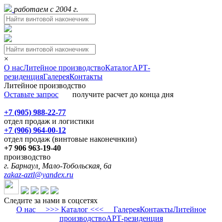
работаем с 2004 г.
×
О нас
Литейное производство
Каталог
АРТ-
резиденция
Галерея
Контакты
Литейное производство
Оставьте запрос
получите расчет до конца дня
+7 (905) 988-22-77
отдел продаж и логистики
+7 (906) 964-00-12
отдел продаж (винтовые наконечнкии)
+7 906 963-19-40
производство
г. Барнаул, Мало-Тобольская, 6а
zakaz-aztl@yandex.ru
Следите за нами в соцсетях
О нас
>>> Каталог <<<
Галерея
Контакты
Литейное
производство
АРТ-резиденция