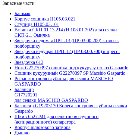
Запасные части
Башмак
Корпус сошника Н105.03.021
Ступица Н105.03.101
Вставка СКП 01.13.214 (Н.108.01.202) для сеялки
СКП-2,1 Омичка
Звездочка ведомая ПРП-13 (ПР 03.00.200) к пресс-
подборщику
Звездочка ведущая ПРП-12 (ПР 03.00.700) к пресс-
подборщику
Звездочка 613
Нож G22270397 сошника под кукурузу полоз Gaspardo
Сошник кукурузный G22270397 SP Macshio Gaspardo
Рычаг контроля глубины для сеялки MASCHIO
GASPARDO
Балансир
G17720291
для сеялки MASCHIO GASPARDO
Балансир G19203130 Колеса контроля глубины сеялки
Gaspardo
Шкив 6527-М1 для решетно воздушного
(аспирационного) сепаратора
Корпус шлюзового затвора
Дышло