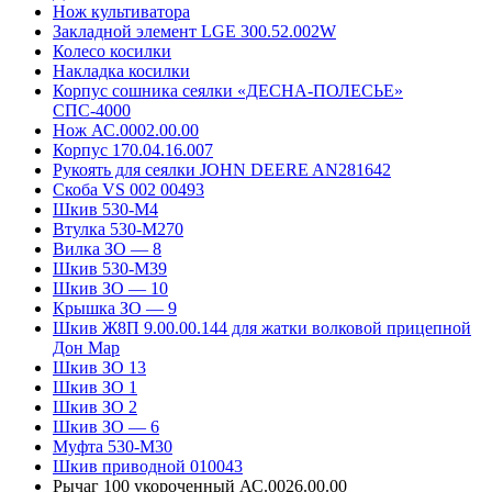
Нож культиватора
Закладной элемент LGE 300.52.002W
Колесо косилки
Накладка косилки
Корпус сошника сеялки «ДЕСНА-ПОЛЕСЬЕ»
СПС-4000
Нож АС.0002.00.00
Корпус 170.04.16.007
Рукоять для сеялки JOHN DEERE AN281642
Скоба VS 002 00493
Шкив 530-М4
Втулка 530-М270
Вилка ЗО — 8
Шкив 530-М39
Шкив ЗО — 10
Крышка ЗО — 9
Шкив Ж8П 9.00.00.144 для жатки волковой прицепной
Дон Мар
Шкив ЗО 13
Шкив ЗО 1
Шкив ЗО 2
Шкив ЗО — 6
Муфта 530-М30
Шкив приводной 010043
Рычаг 100 укороченный АС.0026.00.00