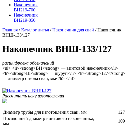
Наконечник
ВН219-700
Наконечник
ВН219-850
Главная
/
Каталог литья
/
Наконечник для свай
/
Наконечник
ВНШ-133/127
Наконечник ВНШ-133/127
расшифровка обозначений
<ul> <li><strong>ВН</strong> — винтовой наконечник</li>
<li><strong>Ш</strong> — шуруп</li> <li><strong>127</strong>
— диаметр ствола сваи, мм</li> </ul>
Рассчитать цену изготовления
Диаметр трубы для изготовления сваи, мм
127
Посадочный диаметр винтового наконечника,
109
мм