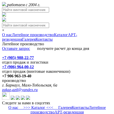
работаем с 2004 г.
×
О нас
Литейное производство
Каталог
АРТ-
резиденция
Галерея
Контакты
Литейное производство
Оставьте запрос
получите расчет до конца дня
+7 (905) 988-22-77
отдел продаж и логистики
+7 (906) 964-00-12
отдел продаж (винтовые наконечнкии)
+7 906 963-19-40
производство
г. Барнаул, Мало-Тобольская, 6а
zakaz-aztl@yandex.ru
Следите за нами в соцсетях
О нас
>>> Каталог <<<
Галерея
Контакты
Литейное
производство
АРТ-резиденция