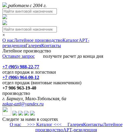
работаем с 2004 г.
×
О нас
Литейное производство
Каталог
АРТ-
резиденция
Галерея
Контакты
Литейное производство
Оставьте запрос
получите расчет до конца дня
+7 (905) 988-22-77
отдел продаж и логистики
+7 (906) 964-00-12
отдел продаж (винтовые наконечнкии)
+7 906 963-19-40
производство
г. Барнаул, Мало-Тобольская, 6а
zakaz-aztl@yandex.ru
Следите за нами в соцсетях
О нас
>>> Каталог <<<
Галерея
Контакты
Литейное
производство
АРТ-резиденция