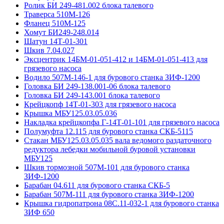
Ролик БИ 249-481.002 блока талевого
Траверса 510М-126
Фланец 510М-125
Хомут БИ249-248.014
Шатун 14Т-01-301
Шкив 7.04.027
Эксцентрик 14БМ-01-051-412 и 14БМ-01-051-413 для
грязевого насоса
Водило 507М-146-1 для бурового станка ЗИФ-1200
Головка БИ 249-138.001-06 блока талевого
Головка БИ 249-143.001 блока талевого
Крейцкопф 14Т-01-303 для грязевого насоса
Крышка МБУ125.03.05.036
Накладка крейцкопфа Г-14Т-01-101 для грязевого насоса
Полумуфта 12.115 для бурового станка СКБ-5115
Стакан МБУ125.03.05.035 вала ведомого раздаточного
редуктора лебедки мобильной буровой установки
МБУ125
Шкив тормозной 507М-101 для бурового станка
ЗИФ-1200
Барабан 04.611 для бурового станка СКБ-5
Барабан 507М-111 для бурового станка ЗИФ-1200
Крышка гидропатрона 08С.11-032-1 для бурового станка
ЗИФ 650