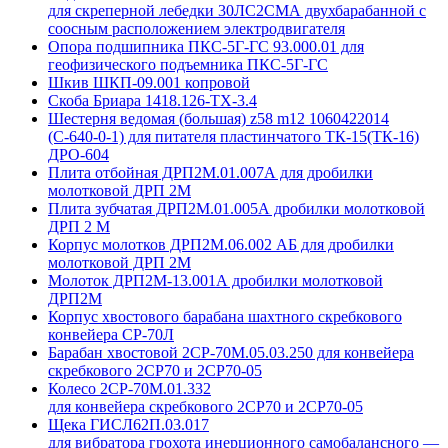
для скреперной лебедки 30ЛС2СМА двухбарабанной с
соосным расположением электродвигателя
Опора подшипника ПКС-5Г-ГС 93.000.01 для
геофизического подъемника ПКС-5Г-ГС
Шкив ШКП-09.001 копровой
Скоба Бриара 1418.126-ТХ-3.4
Шестерня ведомая (большая) z58 m12 1060422014
(С-640-0-1) для питателя пластинчатого ТК-15(ТК-16)
ДРО-604
Плита отбойная ДРП2М.01.007А для дробилки
молотковой ДРП 2М
Плита зубчатая ДРП2М.01.005А дробилки молотковой
ДРП 2 М
Корпус молотков ДРП2М.06.002 АБ для дробилки
молотковой ДРП 2М
Молоток ДРП2М-13.001А дробилки молотковой
ДРП2М
Корпус хвостового барабана шахтного скребкового
конвейера СР-70Л
Барабан хвостовой 2СР-70М.05.03.250 для конвейера
скребкового 2СР70 и 2СР70-05
Колесо 2СР-70М.01.332
для конвейера скребкового 2СР70 и 2СР70-05
Щека ГИСЛ62П.03.017
для вибратора грохота инерционного самобалансного —