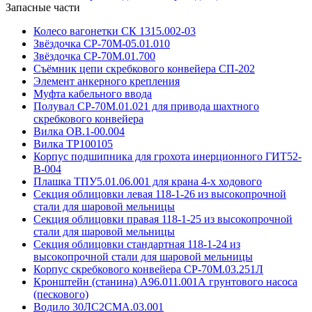
Запасные части
Колесо вагонетки СК 1315.002-03
Звёздочка СР-70М-05.01.010
Звёздочка СР-70М.01.700
Съёмник цепи скребкового конвейера СП-202
Элемент анкерного крепления
Муфта кабельного ввода
Полувал СР-70М.01.021 для привода шахтного
скребкового конвейера
Вилка ОВ.1-00.004
Вилка ТР100105
Корпус подшипника для грохота инерционного ГИТ52-
В-004
Плашка ТПУ5.01.06.001 для крана 4-х ходового
Секция облицовки левая 118-1-26 из высокопрочной
стали для шаровой мельницы
Секция облицовки правая 118-1-25 из высокопрочной
стали для шаровой мельницы
Секция облицовки стандартная 118-1-24 из
высокопрочной стали для шаровой мельницы
Корпус скребкового конвейера СР-70М.03.251Л
Кронштейн (станина) А96.011.001А грунтового насоса
(пескового)
Водило 30ЛС2СМА.03.001