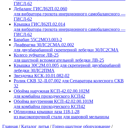
ГИСЛ-62
Дебаланс ГИСЛ62П.02.060
для вибратора грохота инерционного самобалансного —
ГИСЛ-62
Крышка ГИСЛ62П.02.014
для вибратора грохота инерционного самобалансного —
ГИСЛ-62
Барабан 55С2МО3.003-2
Диафрагма 30ЛС2СМА.02.002
для двухбарабанной скреперной лебедки 30ЛС2СМА
Колесо зубчатое ЛВ-25
для шахтной вспомогательной лебедки ЛВ-25
Крышка 30С2М.03.005 для скреперной двухбарабаной
лебедки 30ЛС2ПМА
Звездочка КСК-10.01.082-02
Ролик СКВ 32–II.07.002 для Сепаратора колесного СКВ
32
Обойма наружная КСП-42.02.00.102М
для комбайна проходческого КСП42
Обойма внутренняя КСП-42.02.00.101М
для комбайна проходческого КСП42
Облицовка крышки лаза 118-1-28
из высокопрочной стали для шаровой мельницы
Главная
/
Каталог литья
/
Горно-шахтное оборудование
/