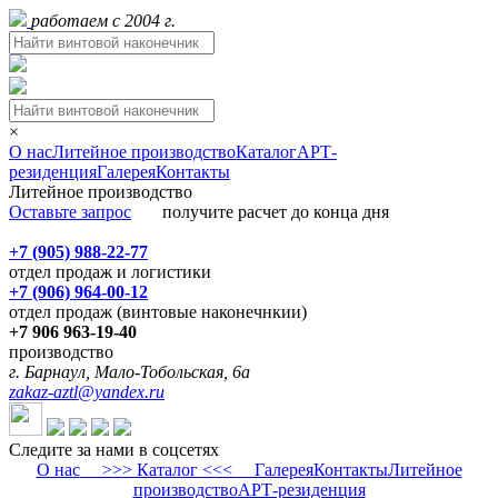
работаем с 2004 г.
×
О нас
Литейное производство
Каталог
АРТ-
резиденция
Галерея
Контакты
Литейное производство
Оставьте запрос
получите расчет до конца дня
+7 (905) 988-22-77
отдел продаж и логистики
+7 (906) 964-00-12
отдел продаж (винтовые наконечнкии)
+7 906 963-19-40
производство
г. Барнаул, Мало-Тобольская, 6а
zakaz-aztl@yandex.ru
Следите за нами в соцсетях
О нас
>>> Каталог <<<
Галерея
Контакты
Литейное
производство
АРТ-резиденция