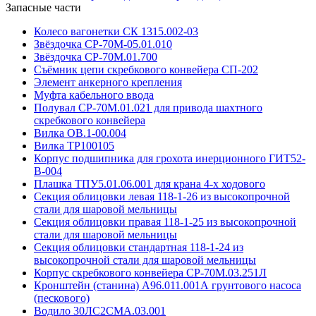
Запасные части
Колесо вагонетки СК 1315.002-03
Звёздочка СР-70М-05.01.010
Звёздочка СР-70М.01.700
Съёмник цепи скребкового конвейера СП-202
Элемент анкерного крепления
Муфта кабельного ввода
Полувал СР-70М.01.021 для привода шахтного
скребкового конвейера
Вилка ОВ.1-00.004
Вилка ТР100105
Корпус подшипника для грохота инерционного ГИТ52-
В-004
Плашка ТПУ5.01.06.001 для крана 4-х ходового
Секция облицовки левая 118-1-26 из высокопрочной
стали для шаровой мельницы
Секция облицовки правая 118-1-25 из высокопрочной
стали для шаровой мельницы
Секция облицовки стандартная 118-1-24 из
высокопрочной стали для шаровой мельницы
Корпус скребкового конвейера СР-70М.03.251Л
Кронштейн (станина) А96.011.001А грунтового насоса
(пескового)
Водило 30ЛС2СМА.03.001