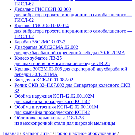
ГИСЛ-62
Дебаланс ГИСЛ62П.02.060
для вибратора грохота инерционного самобалансного —
ГИСЛ-62
Крышка ГИСЛ62П.02.014
для вибратора грохота инерционного самобалансного —
ГИСЛ-62
Барабан 55С2МО3.003-2
Диафрагма 30ЛС2СМА.02.002
для двухбарабанной скреперной лебедки 30ЛС2СМА
Колесо зубчатое ЛВ-25
для шахтной вспомогательной лебедки ЛВ-25
Крышка 30С2М.03.005 для скреперной двухбарабаной
лебедки 30ЛС2ПМА
Звездочка КСК-10.01.082-02
Ролик СКВ 32–II.07.002 для Сепаратора колесного СКВ
32
Обойма наружная КСП-42.02.00.102М
для комбайна проходческого КСП42
Обойма внутренняя КСП-42.02.00.101М
для комбайна проходческого КСП42
Облицовка крышки лаза 118-1-28
из высокопрочной стали для шаровой мельницы
Главная
/
Каталог литья
/
Горно-шахтное оборудование
/