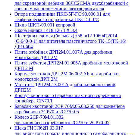
для скреперной лебедки 30ЛС2СМА двухбарабанной с
соосным расположением электродвигателя
Опора подшипника ПКС-5Г-ГС 93.000.01 для
геофизического подъемника ПКС-5Г-ГС
Шкив ШКП-09.001 копровой
Скоба Бриара 1418.126-ТХ-3.4
Шестерня ведомая (большая) z58 m12 1060422014
(С-640-0-1) для питателя пластинчатого ТК-15(ТК-16)
ДРО-604
Плита отбойная ДРП2М.01.007А для дробилки
молотковой ДРП 2М
Плита зубчатая ДРП2М.01.005А дробилки молотковой
ДРП 2 М
Корпус молотков ДРП2М.06.002 АБ для дробилки
молотковой ДРП 2М
Молоток ДРП2М-13.001А дробилки молотковой
ДРП2М
Корпус хвостового барабана шахтного скребкового
конвейера СР-70Л
Барабан хвостовой 2СР-70М.05.03.250 для конвейера
скребкового 2СР70 и 2СР70-05
Колесо 2СР-70М.01.332
для конвейера скребкового 2СР70 и 2СР70-05
Щека ГИСЛ62П.03.017
для вибратора грохота инерционного самобалансного —