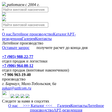
работаем с 2004 г.
×
О нас
Литейное производство
Каталог
АРТ-
резиденция
Галерея
Контакты
Литейное производство
Оставьте запрос
получите расчет до конца дня
+7 (905) 988-22-77
отдел продаж и логистики
+7 (906) 964-00-12
отдел продаж (винтовые наконечнкии)
+7 906 963-19-40
производство
г. Барнаул, Мало-Тобольская, 6а
zakaz@aztlcom.ru
Следите за нами в соцсетях
О нас
>>> Каталог <<<
Галерея
Контакты
Литейное
производство
АРТ-резиденция