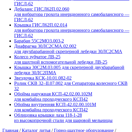
ГИСЛ-62
Дебаланс ГИСЛ62П.02.060
для вибратора грохота инерционного самобалансного —
ГИСЛ-62
Крышка ГИСЛ62П.02.014
для вибратора грохота инерционного самобалансного —
ГИСЛ-62
Барабан 55С2МО3.003-2
Диафрагма 30ЛС2СМА.02.002
для двухбарабанной скреперной лебедки 30ЛС2СМА
Колесо зубчатое ЛВ-25
для шахтной вспомогательной лебедки ЛВ-25
Крышка 30С2М.03.005 для скреперной двухбарабаной
лебедки 30ЛС2ПМА
Звездочка КСК-10.01.082-02
Ролик СКВ 32–II.07.002 для Сепаратора колесного СКВ
32
Обойма наружная КСП-42.02.00.102М
для комбайна проходческого КСП42
Обойма внутренняя КСП-42.02.00.101М
для комбайна проходческого КСП42
Облицовка крышки лаза 118-1-28
из высокопрочной стали для шаровой мельницы
Главная
/
Каталог литья
/
Горно-шахтное оборудование
/