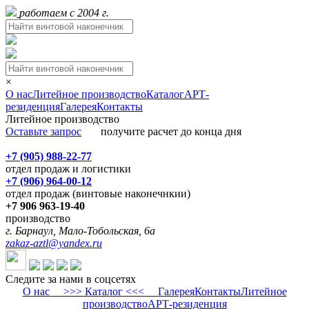
работаем с 2004 г.
×
О нас
Литейное производство
Каталог
АРТ-
резиденция
Галерея
Контакты
Литейное производство
Оставьте запрос
получите расчет до конца дня
+7 (905) 988-22-77
отдел продаж и логистики
+7 (906) 964-00-12
отдел продаж (винтовые наконечнкии)
+7 906 963-19-40
производство
г. Барнаул, Мало-Тобольская, 6а
zakaz-aztl@yandex.ru
Следите за нами в соцсетях
О нас
>>> Каталог <<<
Галерея
Контакты
Литейное
производство
АРТ-резиденция