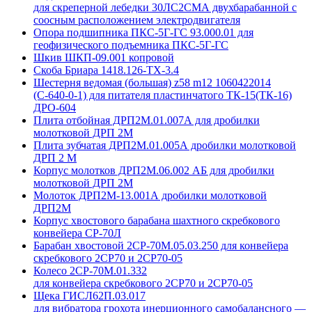
для скреперной лебедки 30ЛС2СМА двухбарабанной с
соосным расположением электродвигателя
Опора подшипника ПКС-5Г-ГС 93.000.01 для
геофизического подъемника ПКС-5Г-ГС
Шкив ШКП-09.001 копровой
Скоба Бриара 1418.126-ТХ-3.4
Шестерня ведомая (большая) z58 m12 1060422014
(С-640-0-1) для питателя пластинчатого ТК-15(ТК-16)
ДРО-604
Плита отбойная ДРП2М.01.007А для дробилки
молотковой ДРП 2М
Плита зубчатая ДРП2М.01.005А дробилки молотковой
ДРП 2 М
Корпус молотков ДРП2М.06.002 АБ для дробилки
молотковой ДРП 2М
Молоток ДРП2М-13.001А дробилки молотковой
ДРП2М
Корпус хвостового барабана шахтного скребкового
конвейера СР-70Л
Барабан хвостовой 2СР-70М.05.03.250 для конвейера
скребкового 2СР70 и 2СР70-05
Колесо 2СР-70М.01.332
для конвейера скребкового 2СР70 и 2СР70-05
Щека ГИСЛ62П.03.017
для вибратора грохота инерционного самобалансного —