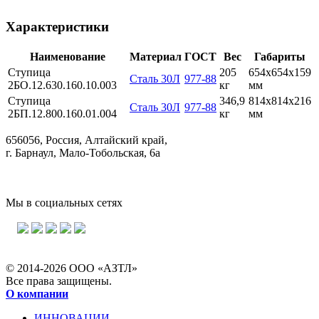
Характеристики
Наименование
Материал
ГОСТ
Вес
Габариты
Ступица
205
654х654х159
Сталь 30Л
977-88
2БО.12.630.160.10.003
кг
мм
Ступица
346,9
814х814х216
Сталь 30Л
977-88
2БП.12.800.160.01.004
кг
мм
656056, Россия, Алтайский край,
г. Барнаул, Мало-Тобольская, 6а
Мы в социальных сетях
© 2014-2026 ООО «АЗТЛ»
Все права защищены.
О компании
ИННОВАЦИИ