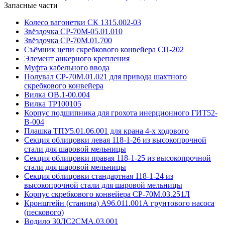
Запасные части
Колесо вагонетки СК 1315.002-03
Звёздочка СР-70М-05.01.010
Звёздочка СР-70М.01.700
Съёмник цепи скребкового конвейера СП-202
Элемент анкерного крепления
Муфта кабельного ввода
Полувал СР-70М.01.021 для привода шахтного
скребкового конвейера
Вилка ОВ.1-00.004
Вилка ТР100105
Корпус подшипника для грохота инерционного ГИТ52-
В-004
Плашка ТПУ5.01.06.001 для крана 4-х ходового
Секция облицовки левая 118-1-26 из высокопрочной
стали для шаровой мельницы
Секция облицовки правая 118-1-25 из высокопрочной
стали для шаровой мельницы
Секция облицовки стандартная 118-1-24 из
высокопрочной стали для шаровой мельницы
Корпус скребкового конвейера СР-70М.03.251Л
Кронштейн (станина) А96.011.001А грунтового насоса
(пескового)
Водило 30ЛС2СМА.03.001