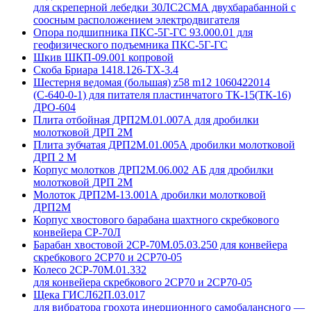
для скреперной лебедки 30ЛС2СМА двухбарабанной с
соосным расположением электродвигателя
Опора подшипника ПКС-5Г-ГС 93.000.01 для
геофизического подъемника ПКС-5Г-ГС
Шкив ШКП-09.001 копровой
Скоба Бриара 1418.126-ТХ-3.4
Шестерня ведомая (большая) z58 m12 1060422014
(С-640-0-1) для питателя пластинчатого ТК-15(ТК-16)
ДРО-604
Плита отбойная ДРП2М.01.007А для дробилки
молотковой ДРП 2М
Плита зубчатая ДРП2М.01.005А дробилки молотковой
ДРП 2 М
Корпус молотков ДРП2М.06.002 АБ для дробилки
молотковой ДРП 2М
Молоток ДРП2М-13.001А дробилки молотковой
ДРП2М
Корпус хвостового барабана шахтного скребкового
конвейера СР-70Л
Барабан хвостовой 2СР-70М.05.03.250 для конвейера
скребкового 2СР70 и 2СР70-05
Колесо 2СР-70М.01.332
для конвейера скребкового 2СР70 и 2СР70-05
Щека ГИСЛ62П.03.017
для вибратора грохота инерционного самобалансного —