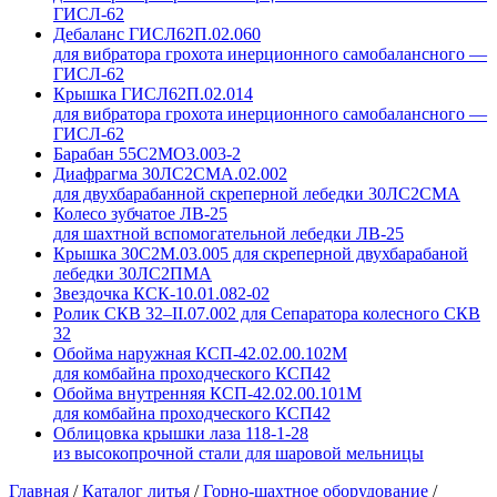
ГИСЛ-62
Дебаланс ГИСЛ62П.02.060
для вибратора грохота инерционного самобалансного —
ГИСЛ-62
Крышка ГИСЛ62П.02.014
для вибратора грохота инерционного самобалансного —
ГИСЛ-62
Барабан 55С2МО3.003-2
Диафрагма 30ЛС2СМА.02.002
для двухбарабанной скреперной лебедки 30ЛС2СМА
Колесо зубчатое ЛВ-25
для шахтной вспомогательной лебедки ЛВ-25
Крышка 30С2М.03.005 для скреперной двухбарабаной
лебедки 30ЛС2ПМА
Звездочка КСК-10.01.082-02
Ролик СКВ 32–II.07.002 для Сепаратора колесного СКВ
32
Обойма наружная КСП-42.02.00.102М
для комбайна проходческого КСП42
Обойма внутренняя КСП-42.02.00.101М
для комбайна проходческого КСП42
Облицовка крышки лаза 118-1-28
из высокопрочной стали для шаровой мельницы
Главная
/
Каталог литья
/
Горно-шахтное оборудование
/