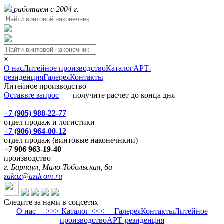
работаем с 2004 г.
×
О нас
Литейное производство
Каталог
АРТ-
резиденция
Галерея
Контакты
Литейное производство
Оставьте запрос
получите расчет до конца дня
+7 (905) 988-22-77
отдел продаж и логистики
+7 (906) 964-00-12
отдел продаж (винтовые наконечнкии)
+7 906 963-19-40
производство
г. Барнаул, Мало-Тобольская, 6а
zakaz@aztlcom.ru
Следите за нами в соцсетях
О нас
>>> Каталог <<<
Галерея
Контакты
Литейное
производство
АРТ-резиденция