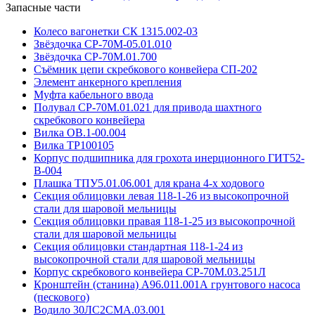
Запасные части
Колесо вагонетки СК 1315.002-03
Звёздочка СР-70М-05.01.010
Звёздочка СР-70М.01.700
Съёмник цепи скребкового конвейера СП-202
Элемент анкерного крепления
Муфта кабельного ввода
Полувал СР-70М.01.021 для привода шахтного
скребкового конвейера
Вилка ОВ.1-00.004
Вилка ТР100105
Корпус подшипника для грохота инерционного ГИТ52-
В-004
Плашка ТПУ5.01.06.001 для крана 4-х ходового
Секция облицовки левая 118-1-26 из высокопрочной
стали для шаровой мельницы
Секция облицовки правая 118-1-25 из высокопрочной
стали для шаровой мельницы
Секция облицовки стандартная 118-1-24 из
высокопрочной стали для шаровой мельницы
Корпус скребкового конвейера СР-70М.03.251Л
Кронштейн (станина) А96.011.001А грунтового насоса
(пескового)
Водило 30ЛС2СМА.03.001