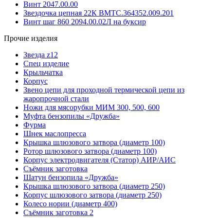
Винт 2047.00.00
Звездочка цепная 22К ВМТС.364352.009.201
Винт шаг 860 2094.00.02Л на буксир
Прочие изделия
Звезда z12
Спец изделие
Крыльчатка
Корпус
Звено цепи для проходной термической цепи из
жаропрочной стали
Ножи для мясорубки МИМ 300, 500, 600
Муфта бензопилы «Дружба»
Фурма
Шнек маслопресса
Крышка шлюзового затвора (диаметр 100)
Ротор шлюзового затвора (диаметр 100)
Корпус электродвигателя (Статор) АИР/АИС
Съёмник заготовка
Шатун бензопила «Дружба»
Крышка шлюзового затвора (диаметр 250)
Корпус шлюзового затвора (диаметр 250)
Колесо нории (диаметр 400)
Съёмник заготовка 2