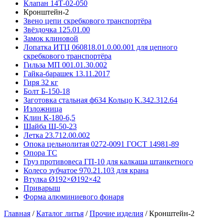
Клапан 14Т-02-050
Кронштейн-2
Звено цепи скребкового транспортёра
Звёздочка 125.01.00
Замок клиновой
Лопатка ИТЦ 060818.01.0.00.001 для цепного
скребкового транспортёра
Гильза МП 001.01.30.002
Гайка-барашек 13.11.2017
Гиря 32 кг
Болт Б-150-18
Заготовка стальная ф634 Кольцо K.342.312.64
Изложница
Клин К-180-6,5
Шайба Ш-50-23
Летка 23.712.00.002
Опока цельнолитая 0272-0091 ГОСТ 14981-89
Опора ТС
Груз противовеса ГП-10 для калкаша штанкетного
Колесо зубчатое 970.21.103 для крана
Втулка Ø192×Ø192×42
Приварыш
Форма алюминиевого фонаря
Главная
/
Каталог литья
/
Прочие изделия
/
Кронштейн-2