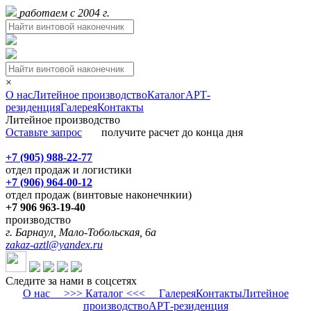
работаем с 2004 г.
×
О нас
Литейное производство
Каталог
АРТ-
резиденция
Галерея
Контакты
Литейное производство
Оставьте запрос
получите расчет до конца дня
+7 (905) 988-22-77
отдел продаж и логистики
+7 (906) 964-00-12
отдел продаж (винтовые наконечнкии)
+7 906 963-19-40
производство
г. Барнаул, Мало-Тобольская, 6а
zakaz-aztl@yandex.ru
Следите за нами в соцсетях
О нас
>>> Каталог <<<
Галерея
Контакты
Литейное
производство
АРТ-резиденция