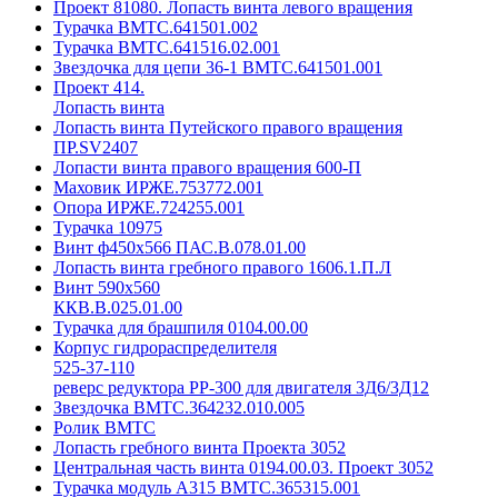
Проект 81080. Лопасть винта левого вращения
Турачка ВМТС.641501.002
Турачка ВМТС.641516.02.001
Звездочка для цепи 36-1 ВМТС.641501.001
Проект 414.
Лопасть винта
Лопасть винта Путейского правого вращения
ПР.SV2407
Лопасти винта правого вращения 600-П
Маховик ИРЖЕ.753772.001
Опора ИРЖЕ.724255.001
Турачка 10975
Винт ф450х566 ПАС.В.078.01.00
Лопасть винта гребного правого 1606.1.П.Л
Винт 590х560
ККВ.В.025.01.00
Турачка для брашпиля 0104.00.00
Корпус гидрораспределителя
525-37-110
реверс редуктора РР-300 для двигателя 3Д6/3Д12
Звездочка ВМТС.364232.010.005
Ролик ВМТС
Лопасть гребного винта Проекта 3052
Центральная часть винта 0194.00.03. Проект 3052
Турачка модуль А315 ВМТС.365315.001