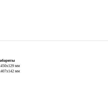
абариты
х450х129 мм
х407х142 мм