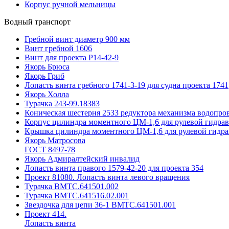
Корпус ручной мельницы
Водный транспорт
Гребной винт диаметр 900 мм
Винт гребной 1606
Винт для проекта Р14-42-9
Якорь Брюса
Якорь Гриб
Лопасть винта гребного 1741-3-19 для судна проекта 1741
Якорь Холла
Турачка 243-99.18383
Коническая шестерня 2533 редуктора механизма водопров
Корпус цилиндра моментного ЦМ-1,6 для рулевой гидра
Крышка цилиндра моментного ЦМ-1,6 для рулевой гидра
Якорь Матросова
ГОСТ 8497-78
Якорь Адмиралтейский инвалид
Лопасть винта правого 1579-42-20 для проекта 354
Проект 81080. Лопасть винта левого вращения
Турачка ВМТС.641501.002
Турачка ВМТС.641516.02.001
Звездочка для цепи 36-1 ВМТС.641501.001
Проект 414.
Лопасть винта