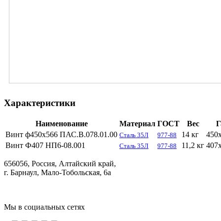
Характеристики
Наименование
Материал
ГОСТ
Вес
Г
Винт ф450х566 ПАС.В.078.01.00
14 кг
450
Сталь 35Л
977-88
Винт Ф407 НП6-08.001
11,2 кг
407
Сталь 35Л
977-88
656056, Россия, Алтайский край,
г. Барнаул, Мало-Тобольская, 6а
Мы в социальных сетях