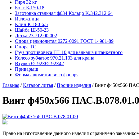
Гиря 32 кг
Болт Б-150-18
Заготовка стальная ф634 Кольцо K.342.312.64
Изложница
Клин К-180-6,5
Шайба Ш-50-23
Летка 23.712.00.002
Опока цельнолитая 0272-0091 ГОСТ 14981-89
Опора ТС
Груз противовеса ГП-10 для калкаша штанкетного
Колесо зубчатое 970.21.103 для крана
Втулка Ø192×Ø192×42
Приварыш
Форма алюминиевого фонаря
Главная
/
Каталог литья
/
Прочие изделия
/
Винт ф450х566 ПАС.
Винт ф450х566 ПАС.В.078.01.
Право на изготовление данного изделия ограничено заказчиком