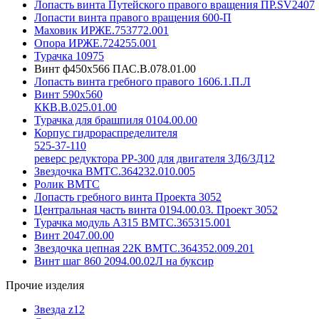
Лопасть винта Путейского правого вращения ПР.SV2407
Лопасти винта правого вращения 600-П
Маховик ИРЖЕ.753772.001
Опора ИРЖЕ.724255.001
Турачка 10975
Винт ф450х566 ПАС.В.078.01.00
Лопасть винта гребного правого 1606.1.П.Л
Винт 590х560
ККВ.В.025.01.00
Турачка для брашпиля 0104.00.00
Корпус гидрораспределителя
525-37-110
реверс редуктора РР-300 для двигателя 3Д6/3Д12
Звездочка ВМТС.364232.010.005
Ролик ВМТС
Лопасть гребного винта Проекта 3052
Центральная часть винта 0194.00.03. Проект 3052
Турачка модуль А315 ВМТС.365315.001
Винт 2047.00.00
Звездочка цепная 22К ВМТС.364352.009.201
Винт шаг 860 2094.00.02Л на буксир
Прочие изделия
Звезда z12