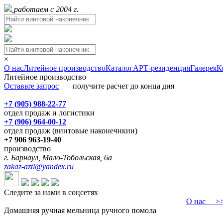
работаем с 2004 г.
×
О нас
Литейное производство
Каталог
АРТ-резиденция
Галерея
К
Литейное производство
Оставьте запрос
получите расчет до конца дня
+7 (905) 988-22-77
отдел продаж и логистики
+7 (906) 964-00-12
отдел продаж (винтовые наконечнкии)
+7 906 963-19-40
производство
г. Барнаул, Мало-Тобольская, 6а
zakaz-aztl@yandex.ru
Следите за нами в соцсетях
О нас
>>>
Домашняя ручная мельница ручного помола