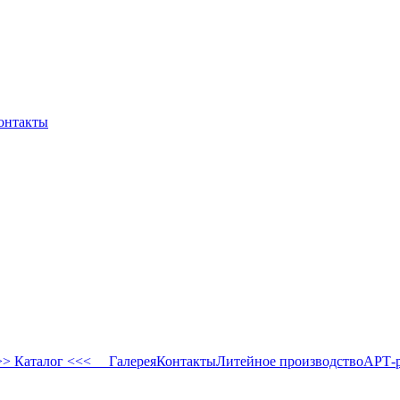
онтакты
 Каталог <<<
Галерея
Контакты
Литейное производство
АРТ-