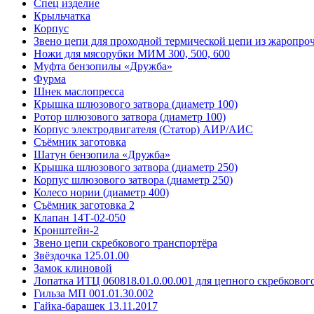
Спец изделие
Крыльчатка
Корпус
Звено цепи для проходной термической цепи из жаропро
Ножи для мясорубки МИМ 300, 500, 600
Муфта бензопилы «Дружба»
Фурма
Шнек маслопресса
Крышка шлюзового затвора (диаметр 100)
Ротор шлюзового затвора (диаметр 100)
Корпус электродвигателя (Статор) АИР/АИС
Съёмник заготовка
Шатун бензопила «Дружба»
Крышка шлюзового затвора (диаметр 250)
Корпус шлюзового затвора (диаметр 250)
Колесо нории (диаметр 400)
Съёмник заготовка 2
Клапан 14Т-02-050
Кронштейн-2
Звено цепи скребкового транспортёра
Звёздочка 125.01.00
Замок клиновой
Лопатка ИТЦ 060818.01.0.00.001 для цепного скребковог
Гильза МП 001.01.30.002
Гайка-барашек 13.11.2017