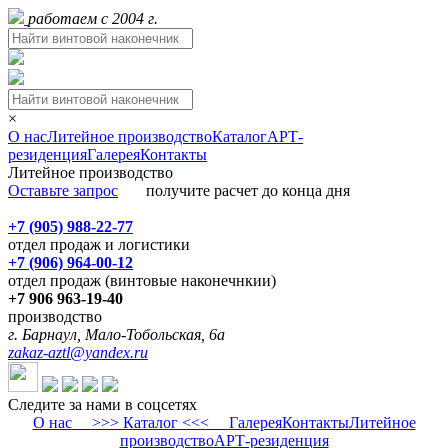
работаем с 2004 г.
×
О нас
Литейное производство
Каталог
АРТ-
резиденция
Галерея
Контакты
Литейное производство
Оставьте запрос
получите расчет до конца дня
+7 (905) 988-22-77
отдел продаж и логистики
+7 (906) 964-00-12
отдел продаж (винтовые наконечнкии)
+7 906 963-19-40
производство
г. Барнаул, Мало-Тобольская, 6а
zakaz-aztl@yandex.ru
Следите за нами в соцсетях
О нас
>>> Каталог <<<
Галерея
Контакты
Литейное
производство
АРТ-резиденция