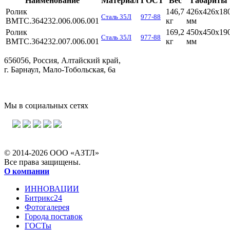
Наименование
Материал
ГОСТ
Вес
Габариты
Ролик
146,7
426х426х18
Сталь 35Л
977-88
ВМТС.364232.006.006.001
кг
мм
Ролик
169,2
450х450х19
Сталь 35Л
977-88
ВМТС.364232.007.006.001
кг
мм
656056, Россия, Алтайский край,
г. Барнаул, Мало-Тобольская, 6а
Мы в социальных сетях
© 2014-2026 ООО «АЗТЛ»
Все права защищены.
О компании
ИННОВАЦИИ
Битрикс24
Фотогалерея
Города поставок
ГОСТы