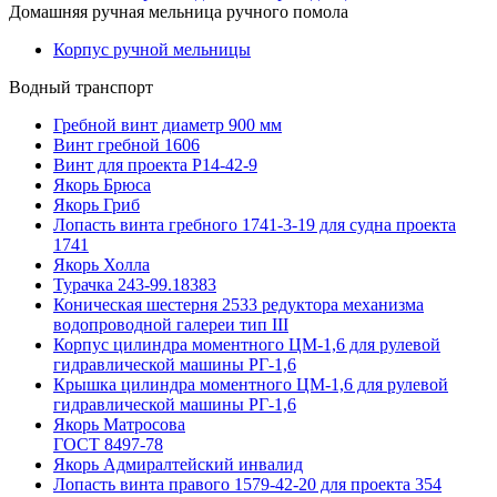
Домашняя ручная мельница ручного помола
Корпус ручной мельницы
Водный транспорт
Гребной винт диаметр 900 мм
Винт гребной 1606
Винт для проекта Р14-42-9
Якорь Брюса
Якорь Гриб
Лопасть винта гребного 1741-3-19 для судна проекта
1741
Якорь Холла
Турачка 243-99.18383
Коническая шестерня 2533 редуктора механизма
водопроводной галереи тип III
Корпус цилиндра моментного ЦМ-1,6 для рулевой
гидравлической машины РГ-1,6
Крышка цилиндра моментного ЦМ-1,6 для рулевой
гидравлической машины РГ-1,6
Якорь Матросова
ГОСТ 8497-78
Якорь Адмиралтейский инвалид
Лопасть винта правого 1579-42-20 для проекта 354