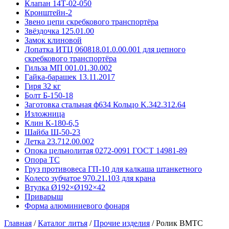
Клапан 14Т-02-050
Кронштейн-2
Звено цепи скребкового транспортёра
Звёздочка 125.01.00
Замок клиновой
Лопатка ИТЦ 060818.01.0.00.001 для цепного
скребкового транспортёра
Гильза МП 001.01.30.002
Гайка-барашек 13.11.2017
Гиря 32 кг
Болт Б-150-18
Заготовка стальная ф634 Кольцо K.342.312.64
Изложница
Клин К-180-6,5
Шайба Ш-50-23
Летка 23.712.00.002
Опока цельнолитая 0272-0091 ГОСТ 14981-89
Опора ТС
Груз противовеса ГП-10 для калкаша штанкетного
Колесо зубчатое 970.21.103 для крана
Втулка Ø192×Ø192×42
Приварыш
Форма алюминиевого фонаря
Главная
/
Каталог литья
/
Прочие изделия
/
Ролик ВМТС