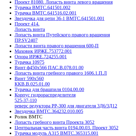
Проект 81080. Лопасть винта левого вращения
Турачка ВМТС.641501.002
Турачка ВМТС.641516.02.001
Звездочка для цепи 36-1 ВМТС.641501.001
Проект 414.
Лопасть винта
Лопасть винта Путейского правого вращения
ПР.SV2407
Лопасти винта правого вращения 600-П
Маховик ИРЖЕ.753772.001
Опора ИРЖЕ.724255.001
Турачка 10975
Винт ф450х566 ПАС.В.078.01.00
Лопасть винта гребного правого 1606.1.П.Л
Винт 590х560
ККВ.В.025.01.00
Турачка для брашпиля 0104.00.00
Корпус гидрораспределителя
525-37-110
реверс редуктора РР-300 для двигателя 3Д6/3Д12
Звездочка ВМТС.364232.010.005
Ролик ВМТС
Лопасть гребного винта Проекта 3052
Центральная часть винта 0194.00.03. Проект 3052
Турачка модуль А315 ВМТС.365315.001