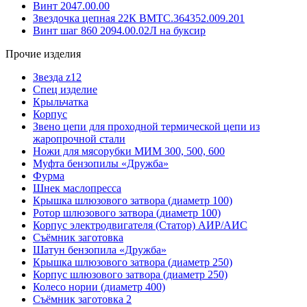
Винт 2047.00.00
Звездочка цепная 22К ВМТС.364352.009.201
Винт шаг 860 2094.00.02Л на буксир
Прочие изделия
Звезда z12
Спец изделие
Крыльчатка
Корпус
Звено цепи для проходной термической цепи из
жаропрочной стали
Ножи для мясорубки МИМ 300, 500, 600
Муфта бензопилы «Дружба»
Фурма
Шнек маслопресса
Крышка шлюзового затвора (диаметр 100)
Ротор шлюзового затвора (диаметр 100)
Корпус электродвигателя (Статор) АИР/АИС
Съёмник заготовка
Шатун бензопила «Дружба»
Крышка шлюзового затвора (диаметр 250)
Корпус шлюзового затвора (диаметр 250)
Колесо нории (диаметр 400)
Съёмник заготовка 2