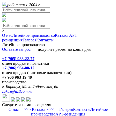
работаем с 2004 г.
×
О нас
Литейное производство
Каталог
АРТ-
резиденция
Галерея
Контакты
Литейное производство
Оставьте запрос
получите расчет до конца дня
+7 (905) 988-22-77
отдел продаж и логистики
+7 (906) 964-00-12
отдел продаж (винтовые наконечнкии)
+7 906 963-19-40
производство
г. Барнаул, Мало-Тобольская, 6а
zakaz@aztlcom.ru
Следите за нами в соцсетях
О нас
>>> Каталог <<<
Галерея
Контакты
Литейное
производство
АРТ-резиденция