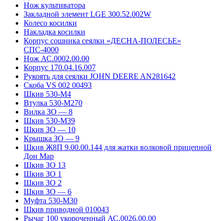
Нож культиватора
Закладной элемент LGE 300.52.002W
Колесо косилки
Накладка косилки
Корпус сошника сеялки «ДЕСНА-ПОЛЕСЬЕ»
СПС-4000
Нож АС.0002.00.00
Корпус 170.04.16.007
Рукоять для сеялки JOHN DEERE AN281642
Скоба VS 002 00493
Шкив 530-М4
Втулка 530-М270
Вилка ЗО — 8
Шкив 530-М39
Шкив ЗО — 10
Крышка ЗО — 9
Шкив Ж8П 9.00.00.144 для жатки волковой прицепной
Дон Мар
Шкив ЗО 13
Шкив ЗО 1
Шкив ЗО 2
Шкив ЗО — 6
Муфта 530-М30
Шкив приводной 010043
Рычаг 100 укороченный АС.0026.00.00