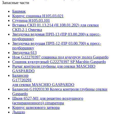
Запасные части
Башмак
Корпус сошника Н105.03.021
Ступица Н105.03.101
Вставка СКП 01.13.214 (Н.108.01.202) для сеялки
СКП-2,1 Омичка
Звездочка ведомая ПРП-13 (ПР 03.00.200) к пресс-
подборщику
Звездочка ведущая ПРП-12 (ПР 03.00.700) к пресс-
подборщику
Звездочка 613
Нож G22270397 сошника под кукурузу полоз Gaspardo
Сошник кукурузный G22270397 SP Macshio Gaspardo
Рычаг контроля глубины для сеялки MASCHIO
GASPARDO
Балансир
G17720291
для сеялки MASCHIO GASPARDO
Балансир G19203130 Колеса контроля глубины сеялки
Gaspardo
Шкив 6527-М1 для решетно воздушного
(аспирационного) сепаратора
Корпус шлюзового затвора
Дышло