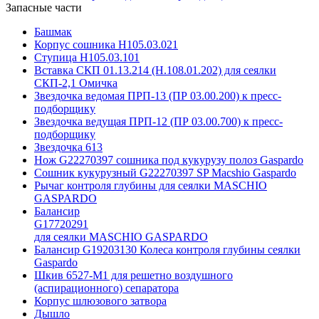
Запасные части
Башмак
Корпус сошника Н105.03.021
Ступица Н105.03.101
Вставка СКП 01.13.214 (Н.108.01.202) для сеялки
СКП-2,1 Омичка
Звездочка ведомая ПРП-13 (ПР 03.00.200) к пресс-
подборщику
Звездочка ведущая ПРП-12 (ПР 03.00.700) к пресс-
подборщику
Звездочка 613
Нож G22270397 сошника под кукурузу полоз Gaspardo
Сошник кукурузный G22270397 SP Macshio Gaspardo
Рычаг контроля глубины для сеялки MASCHIO
GASPARDO
Балансир
G17720291
для сеялки MASCHIO GASPARDO
Балансир G19203130 Колеса контроля глубины сеялки
Gaspardo
Шкив 6527-М1 для решетно воздушного
(аспирационного) сепаратора
Корпус шлюзового затвора
Дышло