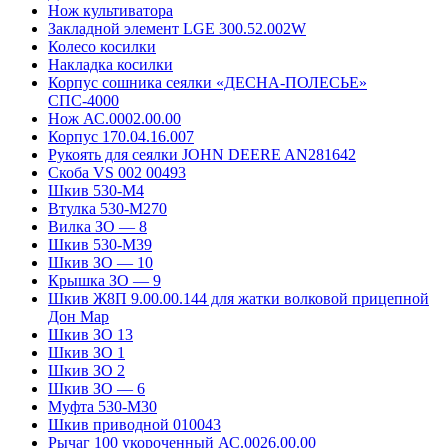
Нож культиватора
Закладной элемент LGE 300.52.002W
Колесо косилки
Накладка косилки
Корпус сошника сеялки «ДЕСНА-ПОЛЕСЬЕ»
СПС-4000
Нож АС.0002.00.00
Корпус 170.04.16.007
Рукоять для сеялки JOHN DEERE AN281642
Скоба VS 002 00493
Шкив 530-М4
Втулка 530-М270
Вилка ЗО — 8
Шкив 530-М39
Шкив ЗО — 10
Крышка ЗО — 9
Шкив Ж8П 9.00.00.144 для жатки волковой прицепной
Дон Мар
Шкив ЗО 13
Шкив ЗО 1
Шкив ЗО 2
Шкив ЗО — 6
Муфта 530-М30
Шкив приводной 010043
Рычаг 100 укороченный АС.0026.00.00