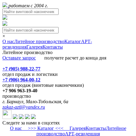
работаем с 2004 г.
×
О нас
Литейное производство
Каталог
АРТ-
резиденция
Галерея
Контакты
Литейное производство
Оставьте запрос
получите расчет до конца дня
+7 (905) 988-22-77
отдел продаж и логистики
+7 (906) 964-00-12
отдел продаж (винтовые наконечнкии)
+7 906 963-19-40
производство
г. Барнаул, Мало-Тобольская, 6а
zakaz-aztl@yandex.ru
Следите за нами в соцсетях
О нас
>>> Каталог <<<
Галерея
Контакты
Литейное
производство
АРТ-резиденция