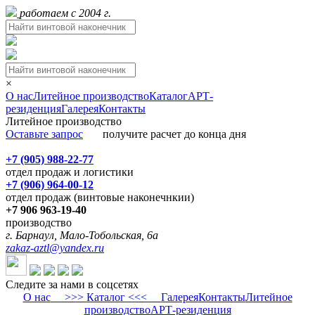
работаем с 2004 г.
×
О нас
Литейное производство
Каталог
АРТ-
резиденция
Галерея
Контакты
Литейное производство
Оставьте запрос
получите расчет до конца дня
+7 (905) 988-22-77
отдел продаж и логистики
+7 (906) 964-00-12
отдел продаж (винтовые наконечнкии)
+7 906 963-19-40
производство
г. Барнаул, Мало-Тобольская, 6а
zakaz-aztl@yandex.ru
Следите за нами в соцсетях
О нас
>>> Каталог <<<
Галерея
Контакты
Литейное
производство
АРТ-резиденция