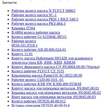
Запчасти
Рабочее колесо насоса N FLYGT 60863
Рабочее колесо насоса SC-1
Рабочее колесо насоса РКН-1 RKZ-540-5
Рабочее колесо насоса РКЗ-464-3
Крышка ∅564
В-6804 колесо рабочее насоса
Колесо рабочее Gr S21604L3B511
Рабочее колесо
0034-101.9318-1
Колесо рабочее АВ.08.006.024-01
Корпус 11.01
Корпус насоса Habermann H01428 для шламового
землесоса типа КВ, КВК, КВН, КВКМ
Корпус фекального насоса СД АЧ.0004.00.00 (Улитка)
Колесо рабочее FLYGT CZ 3531
Крыльчатка насоса Pump116 АС.0022.00.00
Рабочее колесо 1320-00-10А -01
Колесо рабочее KSB SW K300-400 055KM
Корпус насоса для перекачки металлов АЧ.0045.00.01
Крышка насоса для перекачки металлов АЧ.0045.00.02
Винт насоса для перекачки металлов АЧ.0045.00.03
Колесо рабочее ПГН20.40-00.012
Вставка передняя ПГН20.40-00.014