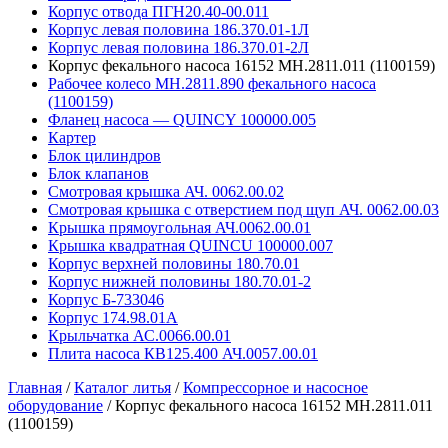
Корпус отвода ПГН20.40-00.011
Корпус левая половина 186.370.01-1Л
Корпус левая половина 186.370.01-2Л
Корпус фекального насоса 16152 MH.2811.011 (1100159)
Рабочее колесо MH.2811.890 фекального насоса
(1100159)
Фланец насоса — QUINCY 100000.005
Картер
Блок цилиндров
Блок клапанов
Смотровая крышка АЧ. 0062.00.02
Смотровая крышка с отверстием под щуп АЧ. 0062.00.03
Крышка прямоугольная АЧ.0062.00.01
Крышка квадратная QUINCU 100000.007
Корпус верхней половины 180.70.01
Корпус нижней половины 180.70.01-2
Корпус Б-733046
Корпус 174.98.01А
Крыльчатка АС.0066.00.01
Плита насоса КВ125.400 АЧ.0057.00.01
Главная
/
Каталог литья
/
Компрессорное и насосное
оборудование
/
Корпус фекального насоса 16152 MH.2811.011
(1100159)