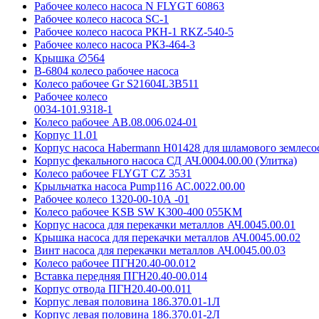
Рабочее колесо насоса N FLYGT 60863
Рабочее колесо насоса SC-1
Рабочее колесо насоса РКН-1 RKZ-540-5
Рабочее колесо насоса РКЗ-464-3
Крышка ∅564
В-6804 колесо рабочее насоса
Колесо рабочее Gr S21604L3B511
Рабочее колесо
0034-101.9318-1
Колесо рабочее АВ.08.006.024-01
Корпус 11.01
Корпус насоса Habermann H01428 для шламового землес
Корпус фекального насоса СД АЧ.0004.00.00 (Улитка)
Колесо рабочее FLYGT CZ 3531
Крыльчатка насоса Pump116 АС.0022.00.00
Рабочее колесо 1320-00-10А -01
Колесо рабочее KSB SW K300-400 055KM
Корпус насоса для перекачки металлов АЧ.0045.00.01
Крышка насоса для перекачки металлов АЧ.0045.00.02
Винт насоса для перекачки металлов АЧ.0045.00.03
Колесо рабочее ПГН20.40-00.012
Вставка передняя ПГН20.40-00.014
Корпус отвода ПГН20.40-00.011
Корпус левая половина 186.370.01-1Л
Корпус левая половина 186.370.01-2Л