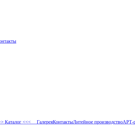
онтакты
 Каталог <<<
Галерея
Контакты
Литейное производство
АРТ-