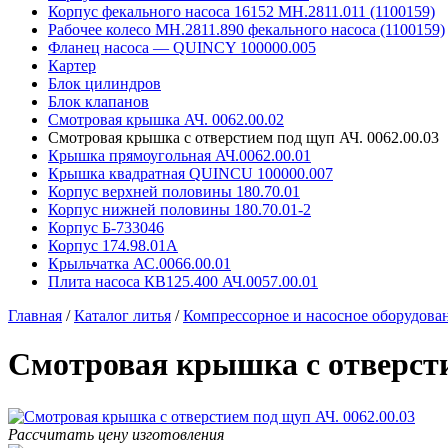
Корпус фекального насоса 16152 MH.2811.011 (1100159)
Рабочее колесо MH.2811.890 фекального насоса (1100159)
Фланец насоса — QUINCY 100000.005
Картер
Блок цилиндров
Блок клапанов
Смотровая крышка АЧ. 0062.00.02
Смотровая крышка с отверстием под щуп АЧ. 0062.00.03
Крышка прямоугольная АЧ.0062.00.01
Крышка квадратная QUINCU 100000.007
Корпус верхней половины 180.70.01
Корпус нижней половины 180.70.01-2
Корпус Б-733046
Корпус 174.98.01А
Крыльчатка АС.0066.00.01
Плита насоса КВ125.400 АЧ.0057.00.01
Главная
/
Каталог литья
/
Компрессорное и насосное оборудова
Смотровая крышка с отверсти
Рассчитать цену изготовления