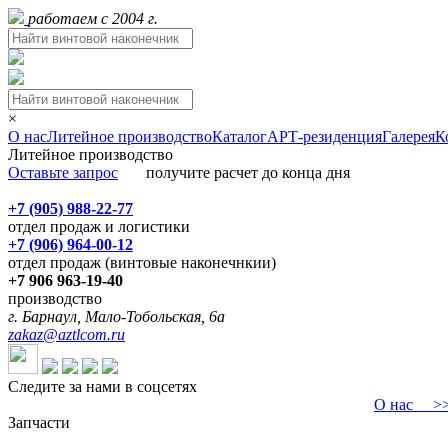
работаем с 2004 г.
×
О нас
Литейное производство
Каталог
АРТ-резиденция
Галерея
К
Литейное производство
Оставьте запрос
получите расчет до конца дня
+7 (905) 988-22-77
отдел продаж и логистики
+7 (906) 964-00-12
отдел продаж (винтовые наконечнкии)
+7 906 963-19-40
производство
г. Барнаул, Мало-Тобольская, 6а
zakaz@aztlcom.ru
Следите за нами в соцсетях
О нас
>>>
Запчасти