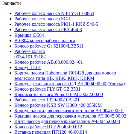
Запчасти
Рабочее колесо насоса N FLYGT 60863
Рабочее колесо насоса SC-1
Рабочее колесо насоса РКН-1 RKZ-540-5
Рабочее колесо насоса РКЗ-464-3
Крышка ∅564
В-6804 колесо рабочее насоса
Колесо рабочее Gr S21604L3B511
Рабочее колесо
0034-101.9318-1
Колесо рабочее АВ.08.006.024-01
Корпус 11.01
Корпус насоса Habermann H01428 для шламового
землесоса типа КВ, КВК, КВН, КВКМ
Корпус фекального насоса СД АЧ.0004.00.00 (Улитка)
Колесо рабочее FLYGT CZ 3531
Крыльчатка насоса Pump116 АС.0022.00.00
Рабочее колесо 1320-00-10А -01
Колесо рабочее KSB SW K300-400 055KM
Корпус насоса для перекачки металлов АЧ.0045.00.01
Крышка насоса для перекачки металлов АЧ.0045.00.02
Винт насоса для перекачки металлов АЧ.0045.00.03
Колесо рабочее ПГН20.40-00.012
Вставка передняя ПГН20.40-00.014