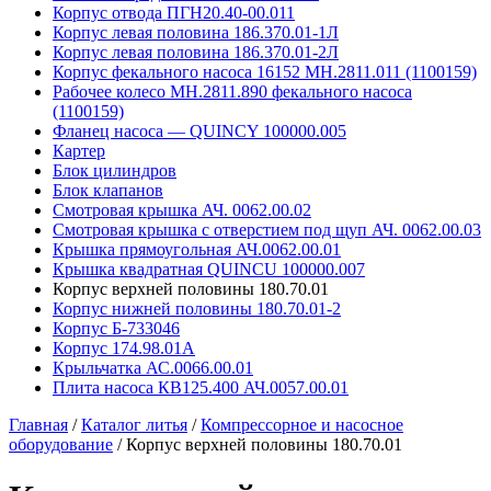
Корпус отвода ПГН20.40-00.011
Корпус левая половина 186.370.01-1Л
Корпус левая половина 186.370.01-2Л
Корпус фекального насоса 16152 MH.2811.011 (1100159)
Рабочее колесо MH.2811.890 фекального насоса
(1100159)
Фланец насоса — QUINCY 100000.005
Картер
Блок цилиндров
Блок клапанов
Смотровая крышка АЧ. 0062.00.02
Смотровая крышка с отверстием под щуп АЧ. 0062.00.03
Крышка прямоугольная АЧ.0062.00.01
Крышка квадратная QUINCU 100000.007
Корпус верхней половины 180.70.01
Корпус нижней половины 180.70.01-2
Корпус Б-733046
Корпус 174.98.01А
Крыльчатка АС.0066.00.01
Плита насоса КВ125.400 АЧ.0057.00.01
Главная
/
Каталог литья
/
Компрессорное и насосное
оборудование
/
Корпус верхней половины 180.70.01