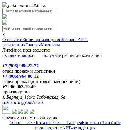
работаем с 2004 г.
×
О нас
Литейное производство
Каталог
АРТ-
резиденция
Галерея
Контакты
Литейное производство
Оставьте запрос
получите расчет до конца дня
+7 (905) 988-22-77
отдел продаж и логистики
+7 (906) 964-00-12
отдел продаж (винтовые наконечнкии)
+7 906 963-19-40
производство
г. Барнаул, Мало-Тобольская, 6а
zakaz-aztl@yandex.ru
Следите за нами в соцсетях
О нас
>>> Каталог <<<
Галерея
Контакты
Литейное
производство
АРТ-резиденция