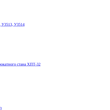
, У3513, У3514
прокатного стана ХПТ-32
3