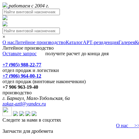
работаем с 2004 г.
×
О нас
Литейное производство
Каталог
АРТ-резиденция
Галерея
К
Литейное производство
Оставьте запрос
получите расчет до конца дня
+7 (905) 988-22-77
отдел продаж и логистики
+7 (906) 964-00-12
отдел продаж (винтовые наконечнкии)
+7 906 963-19-40
производство
г. Барнаул, Мало-Тобольская, 6а
zakaz-aztl@yandex.ru
Следите за нами в соцсетях
О нас
>>>
Запчасти для дробемета