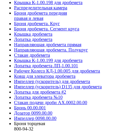
Крышка К-1.00.198 для дробемета
Распределительная камера
Броня дробемета передняя
правая и левая
Броня дробемета. Круг
Броня дробемета. Сегмент круга
Крышка дробемета
Лопатка дробемета
Направляющая дробемета прямая
Направляющая дробемета. Полукруг
Стакан дробемета
Крышка К-1.00.199 для дробемета
Лопатка дробемета ЛП-1.00.101
Рабочее Колесо КД-1.00.005 для дробемета
Ковш для элеватора дробемета
Импеллер (ускоритель) для дробемета
Импеллер (ускоритель) D135 для дробемета
Лопатка для дробемета #2
Лопатка дробемета №10
Стакан подачи дроби АХ.0002.00.00
Бронь 00.00.001
Дозатор 0099.00.00
Импеллер 0098.00.00
Броня торцевая
800-94-32