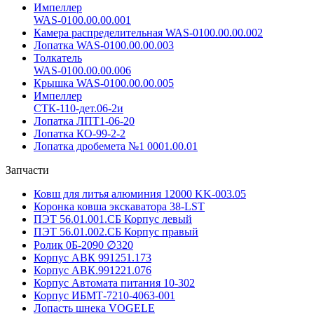
Импеллер
WAS-0100.00.00.001
Камера распределительная WAS-0100.00.00.002
Лопатка WAS-0100.00.00.003
Толкатель
WAS-0100.00.00.006
Крышка WAS-0100.00.00.005
Импеллер
СТК-110-дет.06-2и
Лопатка ЛПТ1-06-20
Лопатка КО-99-2-2
Лопатка дробемета №1 0001.00.01
Запчасти
Ковш для литья алюминия 12000 KK-003.05
Коронка ковша экскаватора 38-LST
ПЭТ 56.01.001.СБ Корпус левый
ПЭТ 56.01.002.СБ Корпус правый
Ролик 0Б-2090 ∅320
Корпус АВК 991251.173
Корпус АВК.991221.076
Корпус Автомата питания 10-302
Корпус ИБМТ-7210-4063-001
Лопасть шнека VOGELE