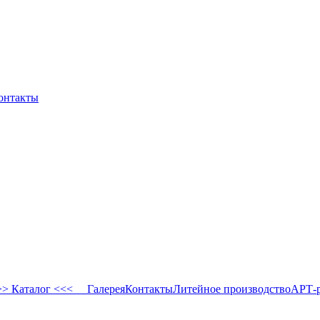
онтакты
 Каталог <<<
Галерея
Контакты
Литейное производство
АРТ-