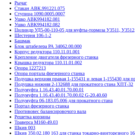
Рычаг
Стакан АВК.991221.075
Ступица 1090.0005.0007
Ушко АВК994182.081
Ушко АВК994182.082
Цилиндр УД5-00-110-05 для муфты-тормоза У3511, У3512
Шестерня 106-1-2
Башмак
Блок штабелера РА 34062.00.000
Корпус редуктора 110.11.01.001
Крепление двигателя фрезерного станка
Крышка редуктора 110.11.01.002
Опора 1227213
Опора портала фрезерного станка
Подушка верхняя правая 1-155431 и левая 1-155430 для 
Подушка нижняя 2-132688 для прокатного стана ХПТ-32
Полумуфта 1.16.43.40.01.70.00.01
Полумуфта 1.16.43.40.01.70.00.02 G-20.40.60
Полумуфта 06-183.05.006 для прокатного стана
Портал фрезерного станка
Противовес балансировочого вала
Решетка корзины
Траверса М160-49.03
Шкив 003
Шкив 350.02.180 163 для станка токарно-винторезного 16