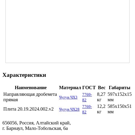
Характеристики
Наименование
Материал
ГОСТ
Вес
Габариты
Направляющая дробемета
8,27
597х152х15
7769-
Чугун ЧХ3
прямая
кг
мм
82
12,2
585х150х51
7769-
Плита 20.19.2024.002.v2
Чугун ЧХ28
кг
мм
82
656056, Россия, Алтайский край,
г. Барнаул, Мало-Тобольская, 6а