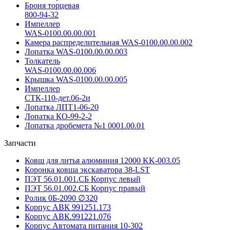
Броня торцевая
800-94-32
Импеллер
WAS-0100.00.00.001
Камера распределительная WAS-0100.00.00.002
Лопатка WAS-0100.00.00.003
Толкатель
WAS-0100.00.00.006
Крышка WAS-0100.00.00.005
Импеллер
СТК-110-дет.06-2и
Лопатка ЛПТ1-06-20
Лопатка КО-99-2-2
Лопатка дробемета №1 0001.00.01
Запчасти
Ковш для литья алюминия 12000 KK-003.05
Коронка ковша экскаватора 38-LST
ПЭТ 56.01.001.СБ Корпус левый
ПЭТ 56.01.002.СБ Корпус правый
Ролик 0Б-2090 ∅320
Корпус АВК 991251.173
Корпус АВК.991221.076
Корпус Автомата питания 10-302