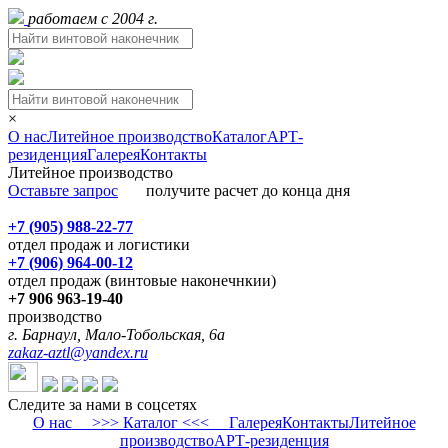
работаем с 2004 г.
×
О нас
Литейное производство
Каталог
АРТ-
резиденция
Галерея
Контакты
Литейное производство
Оставьте запрос
получите расчет до конца дня
+7 (905) 988-22-77
отдел продаж и логистики
+7 (906) 964-00-12
отдел продаж (винтовые наконечнкии)
+7 906 963-19-40
производство
г. Барнаул, Мало-Тобольская, 6а
zakaz-aztl@yandex.ru
Следите за нами в соцсетях
О нас
>>> Каталог <<<
Галерея
Контакты
Литейное
производство
АРТ-резиденция