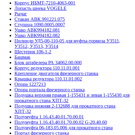
Корпус ИБМТ-7210-4063-001
Лопасть шнека VOGELE
Рычаг
Стакан АВК.991221.075
Ступица 1090.0005.0007
Ушко АВК994182.081
Ушко АВК994182.082
Цилиндр УД5-00-110-05 для муфты-тормоза У3511,
У3512, У3513, У3514
Шестерня 106-1-2
Башмак
Блок штабелера РА 34062.00.000
Корпус редуктора 110.11.01.001
Крепление двигателя фрезерного станка
Крышка редуктора 110.11.01.002
Опора 1227213
Опора портала фрезерного станка
Подушка верхняя правая 1-155431 и левая 1-155430 для
прокатного стана ХПТ-32
Подушка нижняя 2-132688 для прокатного стана
ХПТ-32
Полумуфта 1.16.43.40.01.70.00.01
Полумуфта 1.16.43.40.01.70.00.02 G-20.40.60
Полумуфта 06-183.05.006 для прокатного стана
Портал фрезерного станка