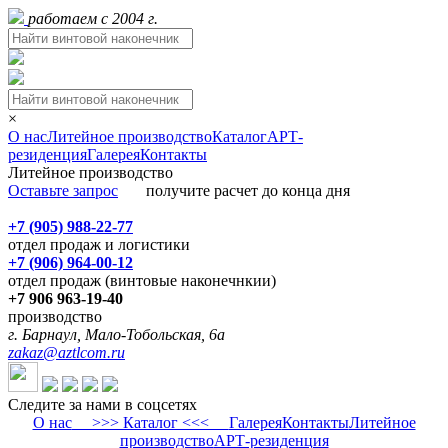
работаем с 2004 г.
×
О нас
Литейное производство
Каталог
АРТ-
резиденция
Галерея
Контакты
Литейное производство
Оставьте запрос
получите расчет до конца дня
+7 (905) 988-22-77
отдел продаж и логистики
+7 (906) 964-00-12
отдел продаж (винтовые наконечнкии)
+7 906 963-19-40
производство
г. Барнаул, Мало-Тобольская, 6а
zakaz@aztlcom.ru
Следите за нами в соцсетях
О нас
>>> Каталог <<<
Галерея
Контакты
Литейное
производство
АРТ-резиденция