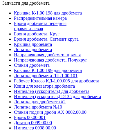
Запчасти для дробемета
Крышка К-1.00.198 для дробемета
Распределительная камера
Броня дробемета передняя
правая и левая
Броня дробемета. Круг
Броня дробемета. Сегмент круга
Крышка дробемета
Лопатка дробемета
Направляющая дробемета прямая
Направляющая дробемета. Полукруг
Стакан дробемета
Крышка К-1.00.199 для дробемета
Лопатка дробемета ЛП-1.00.101
Рабочее Колесо КД-1.00.005 для дробемета
Ковш для элеватора дробемета
Импеллер (ускоритель) для дробемета
Импеллер (ускоритель) D135 для дробемета
Лопатка для дробемета #2
Лопатка дробемета №10
Стакан подачи дроби АХ.0002.00.00
Бронь 00.00.001
Дозатор 0099.00.00
Импеллер 0098.00.00