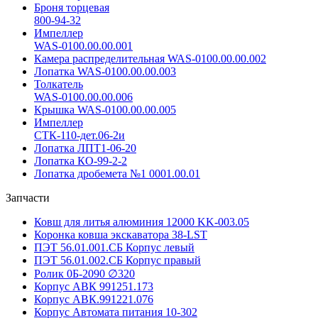
Броня торцевая
800-94-32
Импеллер
WAS-0100.00.00.001
Камера распределительная WAS-0100.00.00.002
Лопатка WAS-0100.00.00.003
Толкатель
WAS-0100.00.00.006
Крышка WAS-0100.00.00.005
Импеллер
СТК-110-дет.06-2и
Лопатка ЛПТ1-06-20
Лопатка КО-99-2-2
Лопатка дробемета №1 0001.00.01
Запчасти
Ковш для литья алюминия 12000 KK-003.05
Коронка ковша экскаватора 38-LST
ПЭТ 56.01.001.СБ Корпус левый
ПЭТ 56.01.002.СБ Корпус правый
Ролик 0Б-2090 ∅320
Корпус АВК 991251.173
Корпус АВК.991221.076
Корпус Автомата питания 10-302