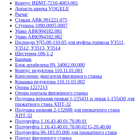
Корпус ИБМТ-7210-4063-001
Лопасть шнека VOGELE
Рычаг
Стакан АВК.991221.075
Ступица 1090.0005.0007
Ушко АВК994182.081
Ушко АВК994182.082
Цилиндр УД5-00-110-05 для муфты-тормоза У3511,
У3512, У3513, У3514
Шестерня 106-1-2
Башмак
Блок штабелера РА 34062.00.000
Корпус редуктора 110.11.01.001
Крепление двигателя фрезерного станка
Крышка редуктора 110.11.01.002
Опора 1227213
Опора портала фрезерного станка
Подушка верхняя правая 1-155431 и левая 1-155430 для
прокатного стана ХПТ-32
Подушка нижняя 2-132688 для прокатного стана
ХПТ-32
Полумуфта 1.16.43.40.01.70.00.01
Полумуфта 1.16.43.40.01.70.00.02 G-20.40.60
Полумуфта 06-183.05.006 для прокатного стана
Портал фрезерного станка