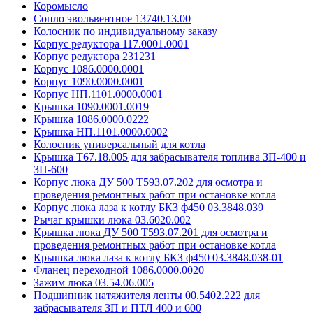
Коромысло
Сопло эвольвентное 13740.13.00
Колосник по индивидуальному заказу
Корпус редуктора 117.0001.0001
Корпус редуктора 231231
Корпус 1086.0000.0001
Корпус 1090.0000.0001
Корпус НП.1101.0000.0001
Крышка 1090.0001.0019
Крышка 1086.0000.0222
Крышка НП.1101.0000.0002
Колосник универсальный для котла
Крышка Т67.18.005 для забрасывателя топлива ЗП-400 и
ЗП-600
Корпус люка ДУ 500 Т593.07.202 для осмотра и
проведения ремонтных работ при остановке котла
Корпус люка лаза к котлу БКЗ ф450 03.3848.039
Рычаг крышки люка 03.6020.002
Крышка люка ДУ 500 Т593.07.201 для осмотра и
проведения ремонтных работ при остановке котла
Крышка люка лаза к котлу БКЗ ф450 03.3848.038-01
Фланец переходной 1086.0000.0020
Зажим люка 03.54.06.005
Подшипник натяжителя ленты 00.5402.222 для
забрасывателя ЗП и ПТЛ 400 и 600