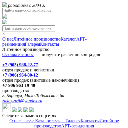
работаем с 2004 г.
×
О нас
Литейное производство
Каталог
АРТ-
резиденция
Галерея
Контакты
Литейное производство
Оставьте запрос
получите расчет до конца дня
+7 (905) 988-22-77
отдел продаж и логистики
+7 (906) 964-00-12
отдел продаж (винтовые наконечнкии)
+7 906 963-19-40
производство
г. Барнаул, Мало-Тобольская, 6а
zakaz-aztl@yandex.ru
Следите за нами в соцсетях
О нас
>>> Каталог <<<
Галерея
Контакты
Литейное
производство
АРТ-резиденция