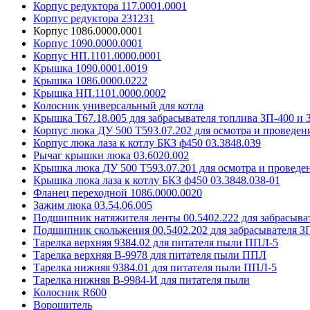
Корпус редуктора 117.0001.0001
Корпус редуктора 231231
Корпус 1086.0000.0001
Корпус 1090.0000.0001
Корпус НП.1101.0000.0001
Крышка 1090.0001.0019
Крышка 1086.0000.0222
Крышка НП.1101.0000.0002
Колосник универсальный для котла
Крышка Т67.18.005 для забрасывателя топлива ЗП-400 и 
Корпус люка ДУ 500 Т593.07.202 для осмотра и проведен
Корпус люка лаза к котлу БКЗ ф450 03.3848.039
Рычаг крышки люка 03.6020.002
Крышка люка ДУ 500 Т593.07.201 для осмотра и проведен
Крышка люка лаза к котлу БКЗ ф450 03.3848.038-01
Фланец переходной 1086.0000.0020
Зажим люка 03.54.06.005
Подшипник натяжителя ленты 00.5402.222 для забрасыва
Подшипник скольжения 00.5402.202 для забрасывателя ЗП
Тарелка верхняя 9384.02 для питателя пыли ППЛ-5
Тарелка верхняя В-9978 для питателя пыли ППЛ
Тарелка нижняя 9384.01 для питателя пыли ППЛ-5
Тарелка нижняя В-9984-И для питателя пыли
Колосник R600
Ворошитель