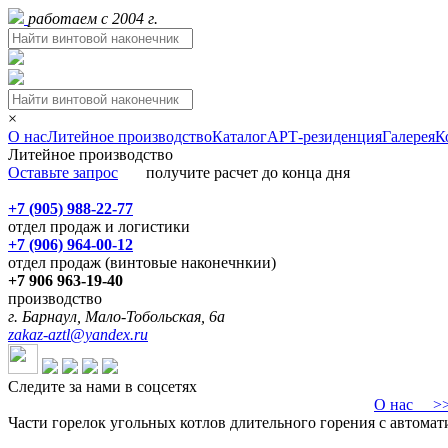
работаем с 2004 г.
×
О нас
Литейное производство
Каталог
АРТ-резиденция
Галерея
К
Литейное производство
Оставьте запрос
получите расчет до конца дня
+7 (905) 988-22-77
отдел продаж и логистики
+7 (906) 964-00-12
отдел продаж (винтовые наконечнкии)
+7 906 963-19-40
производство
г. Барнаул, Мало-Тобольская, 6а
zakaz-aztl@yandex.ru
Следите за нами в соцсетях
О нас
>>>
Части горелок угольных котлов длительного горения с автомат