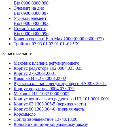
Bio 0900.0300.090
Элемент на дно
Bio 0900.0300.097
Угловой элемент
Bio 0900.0300.093
Прямой элемент
Bio 0900.0300.096
Колено горелки Eko Max 1000 (0900.0300.077)
Тройник 03.03.01.02.01.01.-02.ЧХ
Запасные части
Маховик клапана регулирующего
Корпус редуктора 102 0004.033.035
Корпус 276.0001.0001
Крышка НП.276.0001.0002
Рукоятка клапана регулирующего ЧА 998-20-12
Корпус редуктора 0004.033.075
Маховик НП.1087.0000.0002
Корпус конического редуктора НП.101.0001.0001
Корпус 03.1303.005-5 (верхняя часть)
Корпус 00.1303.004-0 (нижняя часть)
Коромысло
Сопло эвольвентное 13740.13.00
Колосник по индивидуальному заказу