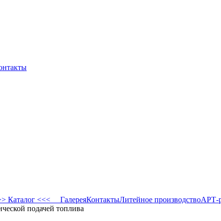
онтакты
 Каталог <<<
Галерея
Контакты
Литейное производство
АРТ-
ической подачей топлива