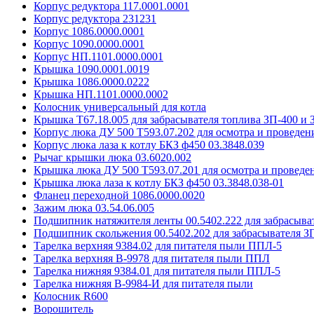
Корпус редуктора 117.0001.0001
Корпус редуктора 231231
Корпус 1086.0000.0001
Корпус 1090.0000.0001
Корпус НП.1101.0000.0001
Крышка 1090.0001.0019
Крышка 1086.0000.0222
Крышка НП.1101.0000.0002
Колосник универсальный для котла
Крышка Т67.18.005 для забрасывателя топлива ЗП-400 и 
Корпус люка ДУ 500 Т593.07.202 для осмотра и проведен
Корпус люка лаза к котлу БКЗ ф450 03.3848.039
Рычаг крышки люка 03.6020.002
Крышка люка ДУ 500 Т593.07.201 для осмотра и проведен
Крышка люка лаза к котлу БКЗ ф450 03.3848.038-01
Фланец переходной 1086.0000.0020
Зажим люка 03.54.06.005
Подшипник натяжителя ленты 00.5402.222 для забрасыва
Подшипник скольжения 00.5402.202 для забрасывателя ЗП
Тарелка верхняя 9384.02 для питателя пыли ППЛ-5
Тарелка верхняя В-9978 для питателя пыли ППЛ
Тарелка нижняя 9384.01 для питателя пыли ППЛ-5
Тарелка нижняя В-9984-И для питателя пыли
Колосник R600
Ворошитель