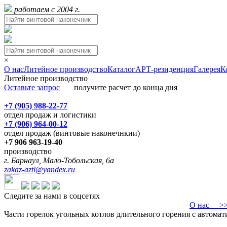
работаем с 2004 г.
×
О нас
Литейное производство
Каталог
АРТ-резиденция
Галерея
К
Литейное производство
Оставьте запрос
получите расчет до конца дня
+7 (905) 988-22-77
отдел продаж и логистики
+7 (906) 964-00-12
отдел продаж (винтовые наконечнкии)
+7 906 963-19-40
производство
г. Барнаул, Мало-Тобольская, 6а
zakaz-aztl@yandex.ru
Следите за нами в соцсетях
О нас
>>>
Части горелок угольных котлов длительного горения с автомат