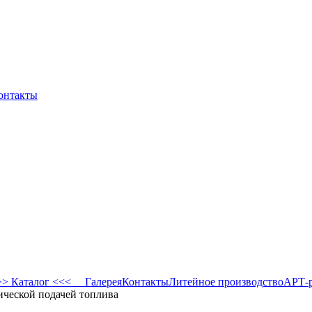
онтакты
 Каталог <<<
Галерея
Контакты
Литейное производство
АРТ-
ической подачей топлива