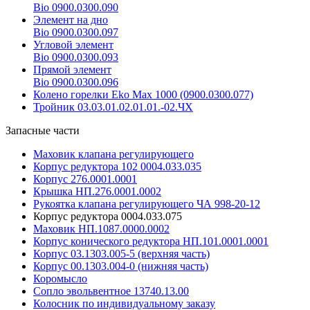
Bio 0900.0300.090
Элемент на дно
Bio 0900.0300.097
Угловой элемент
Bio 0900.0300.093
Прямой элемент
Bio 0900.0300.096
Колено горелки Eko Max 1000 (0900.0300.077)
Тройник 03.03.01.02.01.01.-02.ЧХ
Запасные части
Маховик клапана регулирующего
Корпус редуктора 102 0004.033.035
Корпус 276.0001.0001
Крышка НП.276.0001.0002
Рукоятка клапана регулирующего ЧА 998-20-12
Корпус редуктора 0004.033.075
Маховик НП.1087.0000.0002
Корпус конического редуктора НП.101.0001.0001
Корпус 03.1303.005-5 (верхняя часть)
Корпус 00.1303.004-0 (нижняя часть)
Коромысло
Сопло эвольвентное 13740.13.00
Колосник по индивидуальному заказу