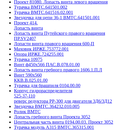
Проект 81080. Лопасть винта левого вращения
Турачка ВМТС.641501.002
Турачка ВМТС.641516.02.001
Звездочка для цепи 36-1 ВМТС.641501.001
Проект 414.
Лопасть винта
Лопасть винта Путейского правого вращения
ПР.SV2407
Лопасти винта правого вращения 600-П
Маховик ИРЖЕ.753772.001
Опора ИРЖЕ.724255.001
Турачка 10975
Винт ф450х566 ПАС.В.078.01.00
Лопасть винта гребного правого 1606.1.П.Л
Винт 590х560
ККВ.В.025.01.00
Турачка для брашпиля 0104.00.00
Корпус гидрораспределителя
525-37-110
реверс редуктора РР-300 для двигателя 3Д6/3Д12
Звездочка ВМТС.364232.010.005
Ролик ВМТС
Лопасть гребного винта Проекта 3052
Центральная часть винта 0194.00.03. Проект 3052
Турачка модуль А315 ВМТС.365315.001