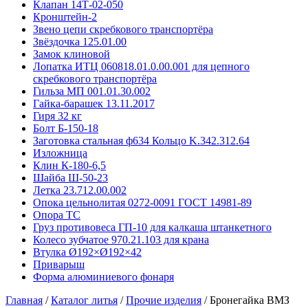
Клапан 14Т-02-050
Кронштейн-2
Звено цепи скребкового транспортёра
Звёздочка 125.01.00
Замок клиновой
Лопатка ИТЦ 060818.01.0.00.001 для цепного
скребкового транспортёра
Гильза МП 001.01.30.002
Гайка-барашек 13.11.2017
Гиря 32 кг
Болт Б-150-18
Заготовка стальная ф634 Кольцо K.342.312.64
Изложница
Клин К-180-6,5
Шайба Ш-50-23
Летка 23.712.00.002
Опока цельнолитая 0272-0091 ГОСТ 14981-89
Опора ТС
Груз противовеса ГП-10 для калкаша штанкетного
Колесо зубчатое 970.21.103 для крана
Втулка Ø192×Ø192×42
Приварыш
Форма алюминиевого фонаря
Главная
/
Каталог литья
/
Прочие изделия
/
Бронегайка ВМЗ