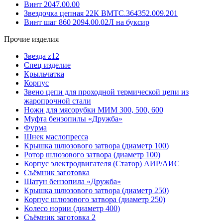
Винт 2047.00.00
Звездочка цепная 22К ВМТС.364352.009.201
Винт шаг 860 2094.00.02Л на буксир
Прочие изделия
Звезда z12
Спец изделие
Крыльчатка
Корпус
Звено цепи для проходной термической цепи из
жаропрочной стали
Ножи для мясорубки МИМ 300, 500, 600
Муфта бензопилы «Дружба»
Фурма
Шнек маслопресса
Крышка шлюзового затвора (диаметр 100)
Ротор шлюзового затвора (диаметр 100)
Корпус электродвигателя (Статор) АИР/АИС
Съёмник заготовка
Шатун бензопила «Дружба»
Крышка шлюзового затвора (диаметр 250)
Корпус шлюзового затвора (диаметр 250)
Колесо нории (диаметр 400)
Съёмник заготовка 2