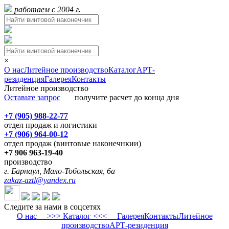
работаем с 2004 г.
×
О нас
Литейное производство
Каталог
АРТ-
резиденция
Галерея
Контакты
Литейное производство
Оставьте запрос
получите расчет до конца дня
+7 (905) 988-22-77
отдел продаж и логистики
+7 (906) 964-00-12
отдел продаж (винтовые наконечнкии)
+7 906 963-19-40
производство
г. Барнаул, Мало-Тобольская, 6а
zakaz-aztl@yandex.ru
Следите за нами в соцсетях
О нас
>>> Каталог <<<
Галерея
Контакты
Литейное
производство
АРТ-резиденция