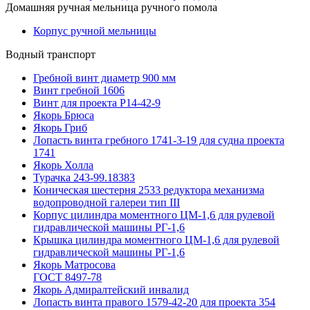
Домашняя ручная мельница ручного помола
Корпус ручной мельницы
Водный транспорт
Гребной винт диаметр 900 мм
Винт гребной 1606
Винт для проекта Р14-42-9
Якорь Брюса
Якорь Гриб
Лопасть винта гребного 1741-3-19 для судна проекта
1741
Якорь Холла
Турачка 243-99.18383
Коническая шестерня 2533 редуктора механизма
водопроводной галереи тип III
Корпус цилиндра моментного ЦМ-1,6 для рулевой
гидравлической машины РГ-1,6
Крышка цилиндра моментного ЦМ-1,6 для рулевой
гидравлической машины РГ-1,6
Якорь Матросова
ГОСТ 8497-78
Якорь Адмиралтейский инвалид
Лопасть винта правого 1579-42-20 для проекта 354