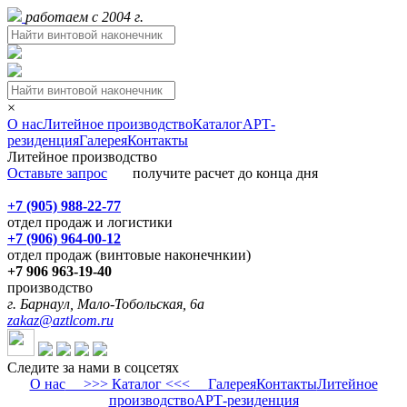
работаем с 2004 г.
×
О нас
Литейное производство
Каталог
АРТ-
резиденция
Галерея
Контакты
Литейное производство
Оставьте запрос
получите расчет до конца дня
+7 (905) 988-22-77
отдел продаж и логистики
+7 (906) 964-00-12
отдел продаж (винтовые наконечнкии)
+7 906 963-19-40
производство
г. Барнаул, Мало-Тобольская, 6а
zakaz@aztlcom.ru
Следите за нами в соцсетях
О нас
>>> Каталог <<<
Галерея
Контакты
Литейное
производство
АРТ-резиденция