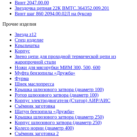
Винт 2047.00.00
Звездочка цепная 22К ВМТС.364352.009.201
Винт шаг 860 2094.00.02Л на буксир
Прочие изделия
Звезда z12
Спец изделие
Крыльчатка
Корпус
Звено цепи для проходной термической цепи из
жаропрочной стали
Ножи для мясорубки МИМ 300, 500, 600
Муфта бензопилы «Дружба»
Фурма
Шнек маслопресса
Крышка шлюзового затвора (диаметр 100)
Ротор шлюзового затвора (диаметр 100)
Корпус электродвигателя (Статор) АИР/АИС
Съёмник заготовка
Шатун бензопила «Дружба»
Крышка шлюзового затвора (диаметр 250)
Корпус шлюзового затвора (диаметр 250)
Колесо нории (диаметр 400)
Съёмник заготовка 2