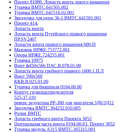
Проект 81080. Лопасть винта левого вращения
Турачка ВМТС.641501.002
Турачка ВМТС.641516.02.001
Звездочка для цепи 36-1 ВМТС.641501.001
Проект 414.
Лопасть винта
Лопасть винта Путейского правого вращения
ПР.SV2407
Лопасти винта правого вращения 600-П
Маховик ИРЖЕ.753772.001
Опора ИРЖЕ.724255.001
Турачка 10975
Винт ф450х566 ПАС.В.078.01.00
Лопасть винта гребного правого 1606.1.П.Л
Винт 590х560
ККВ.В.025.01.00
Турачка для брашпиля 0104.00.00
Корпус гидрораспределителя
525-37-110
реверс редуктора РР-300 для двигателя 3Д6/3Д12
Звездочка ВМТС.364232.010.005
Ролик ВМТС
Лопасть гребного винта Проекта 3052
Центральная часть винта 0194.00.03. Проект 3052
Турачка модуль А315 ВМТС.365315.001