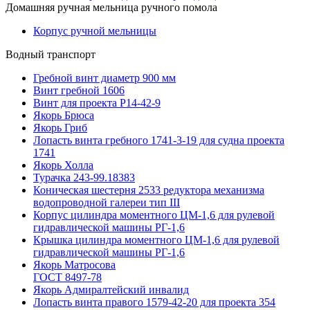
Домашняя ручная мельница ручного помола
Корпус ручной мельницы
Водный транспорт
Гребной винт диаметр 900 мм
Винт гребной 1606
Винт для проекта Р14-42-9
Якорь Брюса
Якорь Гриб
Лопасть винта гребного 1741-3-19 для судна проекта
1741
Якорь Холла
Турачка 243-99.18383
Коническая шестерня 2533 редуктора механизма
водопроводной галереи тип III
Корпус цилиндра моментного ЦМ-1,6 для рулевой
гидравлической машины РГ-1,6
Крышка цилиндра моментного ЦМ-1,6 для рулевой
гидравлической машины РГ-1,6
Якорь Матросова
ГОСТ 8497-78
Якорь Адмиралтейский инвалид
Лопасть винта правого 1579-42-20 для проекта 354