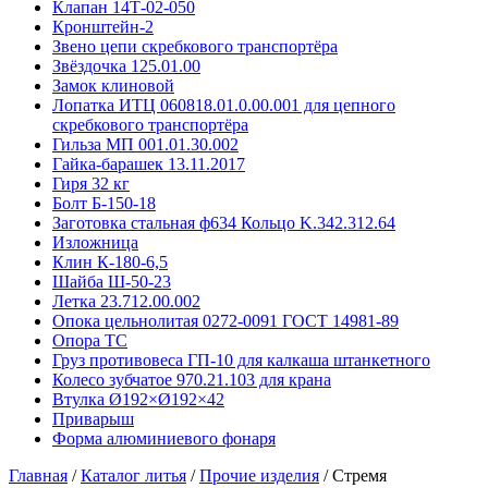
Клапан 14Т-02-050
Кронштейн-2
Звено цепи скребкового транспортёра
Звёздочка 125.01.00
Замок клиновой
Лопатка ИТЦ 060818.01.0.00.001 для цепного
скребкового транспортёра
Гильза МП 001.01.30.002
Гайка-барашек 13.11.2017
Гиря 32 кг
Болт Б-150-18
Заготовка стальная ф634 Кольцо K.342.312.64
Изложница
Клин К-180-6,5
Шайба Ш-50-23
Летка 23.712.00.002
Опока цельнолитая 0272-0091 ГОСТ 14981-89
Опора ТС
Груз противовеса ГП-10 для калкаша штанкетного
Колесо зубчатое 970.21.103 для крана
Втулка Ø192×Ø192×42
Приварыш
Форма алюминиевого фонаря
Главная
/
Каталог литья
/
Прочие изделия
/
Стремя