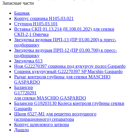
Запасные части
Башмак
Корпус сошника Н105.03.021
Ступица Н105.03.101
Вставка СКП 01.13.214 (Н.108.01.202) для сеялки
СКП-2,1 Омичка
Звездочка ведомая ПРП-13 (ПР 03.00.200) к пресс-
подборщику
Звездочка ведущая ПРП-12 (ПР 03.00.700) к пресс-
подборщику
Звездочка 613
Нож G22270397 сошника под кукурузу полоз Gaspardo
Сошник кукурузный G22270397 SP Macshio Gaspardo
Рычаг контроля глубины для сеялки MASCHIO
GASPARDO
Балансир
G17720291
для сеялки MASCHIO GASPARDO
Балансир G19203130 Колеса контроля глубины сеялки
Gaspardo
Шкив 6527-М1 для решетно воздушного
(аспирационного) сепаратора
Корпус шлюзового затвора
Дышло