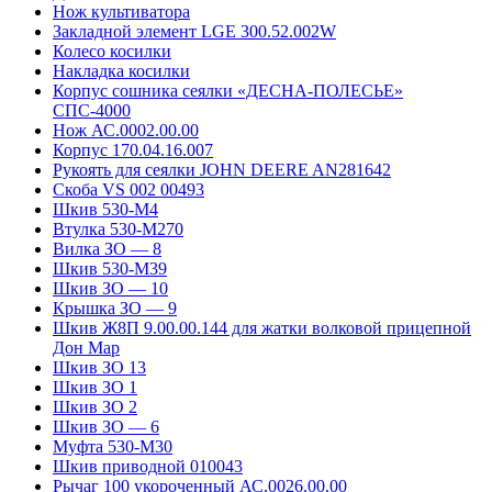
Нож культиватора
Закладной элемент LGE 300.52.002W
Колесо косилки
Накладка косилки
Корпус сошника сеялки «ДЕСНА-ПОЛЕСЬЕ»
СПС-4000
Нож АС.0002.00.00
Корпус 170.04.16.007
Рукоять для сеялки JOHN DEERE AN281642
Скоба VS 002 00493
Шкив 530-М4
Втулка 530-М270
Вилка ЗО — 8
Шкив 530-М39
Шкив ЗО — 10
Крышка ЗО — 9
Шкив Ж8П 9.00.00.144 для жатки волковой прицепной
Дон Мар
Шкив ЗО 13
Шкив ЗО 1
Шкив ЗО 2
Шкив ЗО — 6
Муфта 530-М30
Шкив приводной 010043
Рычаг 100 укороченный АС.0026.00.00