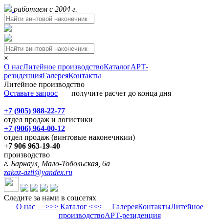
работаем с 2004 г.
×
О нас
Литейное производство
Каталог
АРТ-
резиденция
Галерея
Контакты
Литейное производство
Оставьте запрос
получите расчет до конца дня
+7 (905) 988-22-77
отдел продаж и логистики
+7 (906) 964-00-12
отдел продаж (винтовые наконечнкии)
+7 906 963-19-40
производство
г. Барнаул, Мало-Тобольская, 6а
zakaz-aztl@yandex.ru
Следите за нами в соцсетях
О нас
>>> Каталог <<<
Галерея
Контакты
Литейное
производство
АРТ-резиденция