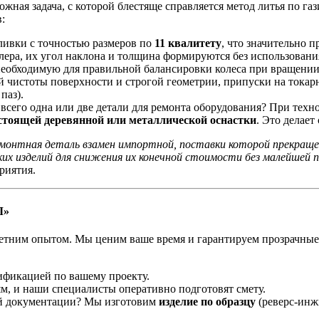
ная задача, с которой блестяще справляется метод литья по га
:
ливки с точностью размеров по
11 квалитету
, что значительно 
ера, их угол наклона и толщина формируются без использования
еобходимую для правильной балансировки колеса при вращении
й чистоты поверхности и строгой геометрии, припуски на токар
паз).
сего одна или две детали для ремонта оборудования? При техн
стоящей деревянной или металлической оснастки
. Это делает
монтная деталь взамен импортной, поставки которой прекраще
их изделий для снижения их конечной стоимости без малейшей 
риятия.
Л»
етним опытом. Мы ценим ваше время и гарантируем прозрачные у
ификацией по вашему проекту.
м, и наши специалисты оперативно подготовят смету.
ой документации? Мы изготовим
изделие по образцу
(реверс-инж