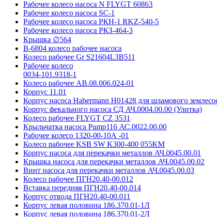
Рабочее колесо насоса N FLYGT 60863
Рабочее колесо насоса SC-1
Рабочее колесо насоса РКН-1 RKZ-540-5
Рабочее колесо насоса РКЗ-464-3
Крышка ∅564
В-6804 колесо рабочее насоса
Колесо рабочее Gr S21604L3B511
Рабочее колесо
0034-101.9318-1
Колесо рабочее АВ.08.006.024-01
Корпус 11.01
Корпус насоса Habermann H01428 для шламового землес
Корпус фекального насоса СД АЧ.0004.00.00 (Улитка)
Колесо рабочее FLYGT CZ 3531
Крыльчатка насоса Pump116 АС.0022.00.00
Рабочее колесо 1320-00-10А -01
Колесо рабочее KSB SW K300-400 055KM
Корпус насоса для перекачки металлов АЧ.0045.00.01
Крышка насоса для перекачки металлов АЧ.0045.00.02
Винт насоса для перекачки металлов АЧ.0045.00.03
Колесо рабочее ПГН20.40-00.012
Вставка передняя ПГН20.40-00.014
Корпус отвода ПГН20.40-00.011
Корпус левая половина 186.370.01-1Л
Корпус левая половина 186.370.01-2Л