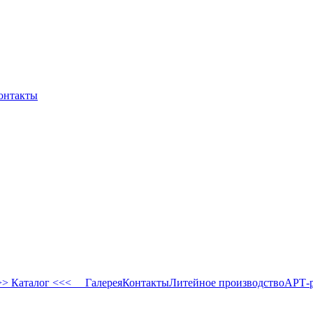
онтакты
 Каталог <<<
Галерея
Контакты
Литейное производство
АРТ-