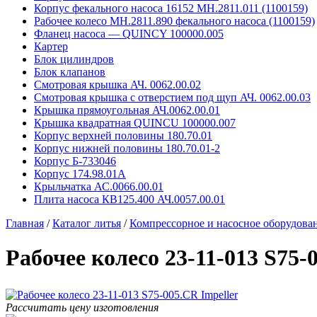
Корпус фекального насоса 16152 MH.2811.011 (1100159)
Рабочее колесо MH.2811.890 фекального насоса (1100159)
Фланец насоса — QUINCY 100000.005
Картер
Блок цилиндров
Блок клапанов
Смотровая крышка АЧ. 0062.00.02
Смотровая крышка с отверстием под щуп АЧ. 0062.00.03
Крышка прямоугольная АЧ.0062.00.01
Крышка квадратная QUINCU 100000.007
Корпус верхней половины 180.70.01
Корпус нижней половины 180.70.01-2
Корпус Б-733046
Корпус 174.98.01А
Крыльчатка АС.0066.00.01
Плита насоса КВ125.400 АЧ.0057.00.01
Главная
/
Каталог литья
/
Компрессорное и насосное оборудова
Рабочее колесо 23-11-013 S75-
Рассчитать цену изготовления