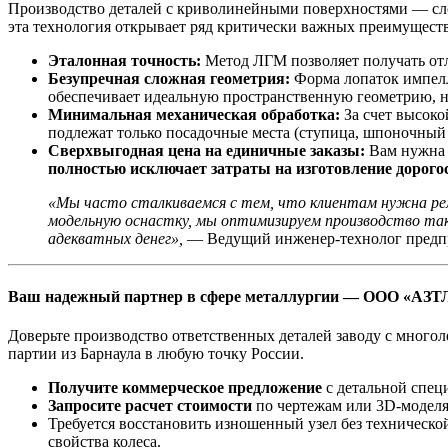
Производство деталей с криволинейными поверхностями — слож
эта технология открывает ряд критически важных преимуществ
Эталонная точность:
Метод ЛГМ позволяет получать от
Безупречная сложная геометрия:
Форма лопаток импелл
обеспечивает идеальную пространственную геометрию, н
Минимальная механическая обработка:
За счет высоко
подлежат только посадочные места (ступица, шпоночный 
Сверхвыгодная цена на единичные заказы:
Вам нужна в
полностью исключает затраты на изготовление дорого
«Мы часто сталкиваемся с тем, что клиентам нужна ре
модельную оснастку, мы оптимизируем производство так
адекватных денег»,
— Ведущий инженер-технолог предп
Ваш надежный партнер в сфере металлургии — ООО «АЗТ
Доверьте производство ответственных деталей заводу с многол
партии из Барнаула в любую точку России.
Получите коммерческое предложение
с детальной спец
Запросите расчет стоимости
по чертежам или 3D-моделя
Требуется восстановить изношенный узел без техническ
свойства колеса.