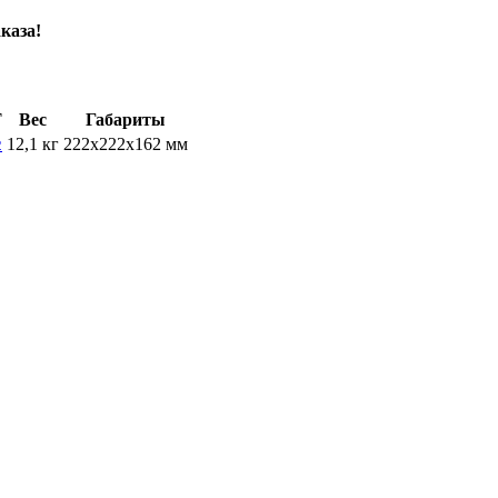
каза!
Т
Вес
Габариты
12,1 кг
222х222х162 мм
2