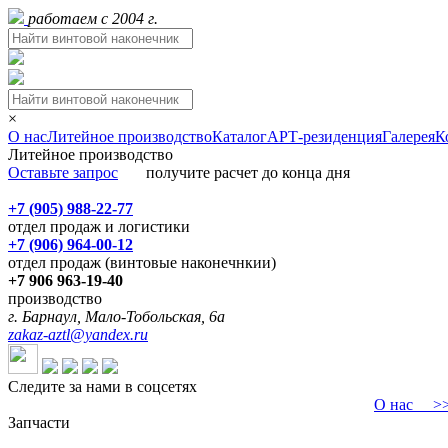
работаем с 2004 г.
×
О нас
Литейное производство
Каталог
АРТ-резиденция
Галерея
К
Литейное производство
Оставьте запрос
получите расчет до конца дня
+7 (905) 988-22-77
отдел продаж и логистики
+7 (906) 964-00-12
отдел продаж (винтовые наконечнкии)
+7 906 963-19-40
производство
г. Барнаул, Мало-Тобольская, 6а
zakaz-aztl@yandex.ru
Следите за нами в соцсетях
О нас
>>>
Запчасти