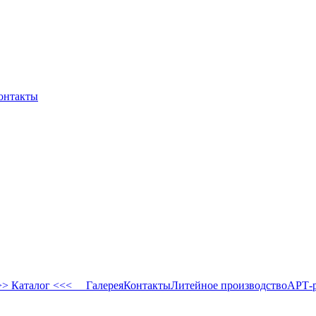
онтакты
 Каталог <<<
Галерея
Контакты
Литейное производство
АРТ-