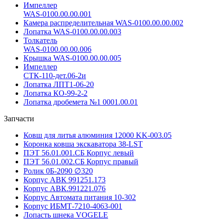
Импеллер
WAS-0100.00.00.001
Камера распределительная WAS-0100.00.00.002
Лопатка WAS-0100.00.00.003
Толкатель
WAS-0100.00.00.006
Крышка WAS-0100.00.00.005
Импеллер
СТК-110-дет.06-2и
Лопатка ЛПТ1-06-20
Лопатка КО-99-2-2
Лопатка дробемета №1 0001.00.01
Запчасти
Ковш для литья алюминия 12000 KK-003.05
Коронка ковша экскаватора 38-LST
ПЭТ 56.01.001.СБ Корпус левый
ПЭТ 56.01.002.СБ Корпус правый
Ролик 0Б-2090 ∅320
Корпус АВК 991251.173
Корпус АВК.991221.076
Корпус Автомата питания 10-302
Корпус ИБМТ-7210-4063-001
Лопасть шнека VOGELE