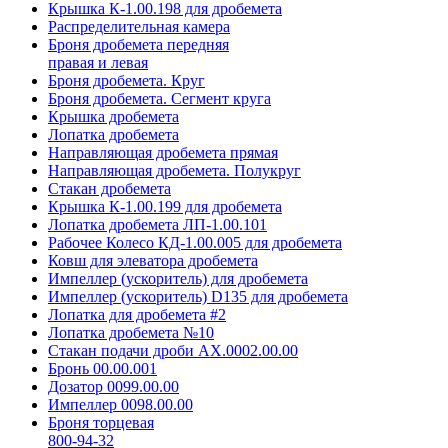
Крышка К-1.00.198 для дробемета
Распределительная камера
Броня дробемета передняя
правая и левая
Броня дробемета. Круг
Броня дробемета. Сегмент круга
Крышка дробемета
Лопатка дробемета
Направляющая дробемета прямая
Направляющая дробемета. Полукруг
Стакан дробемета
Крышка К-1.00.199 для дробемета
Лопатка дробемета ЛП-1.00.101
Рабочее Колесо КД-1.00.005 для дробемета
Ковш для элеватора дробемета
Импеллер (ускоритель) для дробемета
Импеллер (ускоритель) D135 для дробемета
Лопатка для дробемета #2
Лопатка дробемета №10
Стакан подачи дроби АХ.0002.00.00
Бронь 00.00.001
Дозатор 0099.00.00
Импеллер 0098.00.00
Броня торцевая
800-94-32