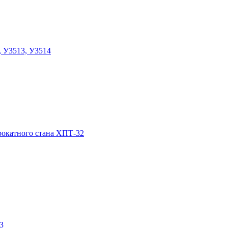
, У3513, У3514
прокатного стана ХПТ-32
3