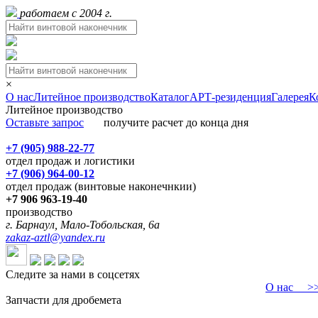
работаем с 2004 г.
×
О нас
Литейное производство
Каталог
АРТ-резиденция
Галерея
К
Литейное производство
Оставьте запрос
получите расчет до конца дня
+7 (905) 988-22-77
отдел продаж и логистики
+7 (906) 964-00-12
отдел продаж (винтовые наконечнкии)
+7 906 963-19-40
производство
г. Барнаул, Мало-Тобольская, 6а
zakaz-aztl@yandex.ru
Следите за нами в соцсетях
О нас
>>>
Запчасти для дробемета