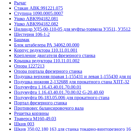
Рычаг
Стакан АВК.991221.075
Ступица 1090.0005.0007
Ушко АВК994182.081
Ушко АВК994182.082
Цилиндр УД5-00-110-05 для муфты-тормоза У3511, У3512
Шестерня 106-1-2
Башмак
Блок штабелера РА 34062.00.000
Корпус редуктора 110.11.01.001
Крепление двигателя фрезерного станка
Крышка редуктора 110.11.01.002
Опора 1227213
Опора портала фрезерного станка
Подушка верхняя правая 1-155431 и левая 1-155430 для 
Подушка нижняя 2-132688 для прокатного стана ХПТ-32
Полумуфта 1.16.43.40.01.70.00.01
Полумуфта 1.16.43.40.01.70.00.02 G-20.40.60
Полумуфта 06-183.05.006 для прокатного стана
Портал фрезерного станка
Противовес балансировочого вала
Решетка корзины
Траверса М160-49.03
Шкив 003
Шкив 350.02.180 163 для станка токарно-винторезного 16