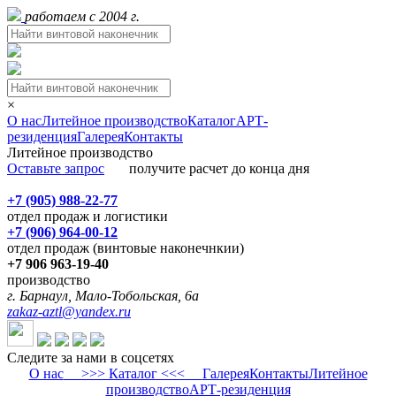
работаем с 2004 г.
×
О нас
Литейное производство
Каталог
АРТ-
резиденция
Галерея
Контакты
Литейное производство
Оставьте запрос
получите расчет до конца дня
+7 (905) 988-22-77
отдел продаж и логистики
+7 (906) 964-00-12
отдел продаж (винтовые наконечнкии)
+7 906 963-19-40
производство
г. Барнаул, Мало-Тобольская, 6а
zakaz-aztl@yandex.ru
Следите за нами в соцсетях
О нас
>>> Каталог <<<
Галерея
Контакты
Литейное
производство
АРТ-резиденция