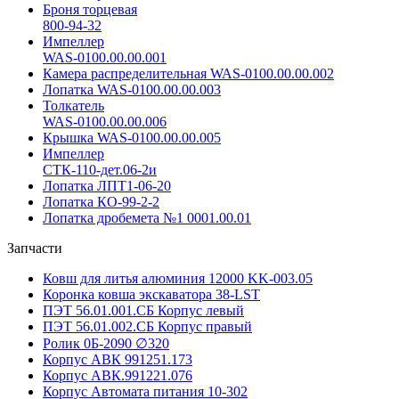
Броня торцевая
800-94-32
Импеллер
WAS-0100.00.00.001
Камера распределительная WAS-0100.00.00.002
Лопатка WAS-0100.00.00.003
Толкатель
WAS-0100.00.00.006
Крышка WAS-0100.00.00.005
Импеллер
СТК-110-дет.06-2и
Лопатка ЛПТ1-06-20
Лопатка КО-99-2-2
Лопатка дробемета №1 0001.00.01
Запчасти
Ковш для литья алюминия 12000 KK-003.05
Коронка ковша экскаватора 38-LST
ПЭТ 56.01.001.СБ Корпус левый
ПЭТ 56.01.002.СБ Корпус правый
Ролик 0Б-2090 ∅320
Корпус АВК 991251.173
Корпус АВК.991221.076
Корпус Автомата питания 10-302