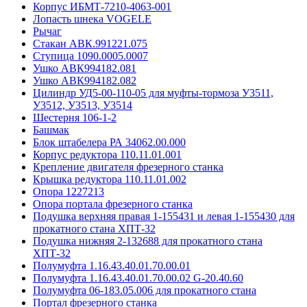
Корпус ИБМТ-7210-4063-001
Лопасть шнека VOGELE
Рычаг
Стакан АВК.991221.075
Ступица 1090.0005.0007
Ушко АВК994182.081
Ушко АВК994182.082
Цилиндр УД5-00-110-05 для муфты-тормоза У3511,
У3512, У3513, У3514
Шестерня 106-1-2
Башмак
Блок штабелера РА 34062.00.000
Корпус редуктора 110.11.01.001
Крепление двигателя фрезерного станка
Крышка редуктора 110.11.01.002
Опора 1227213
Опора портала фрезерного станка
Подушка верхняя правая 1-155431 и левая 1-155430 для
прокатного стана ХПТ-32
Подушка нижняя 2-132688 для прокатного стана
ХПТ-32
Полумуфта 1.16.43.40.01.70.00.01
Полумуфта 1.16.43.40.01.70.00.02 G-20.40.60
Полумуфта 06-183.05.006 для прокатного стана
Портал фрезерного станка