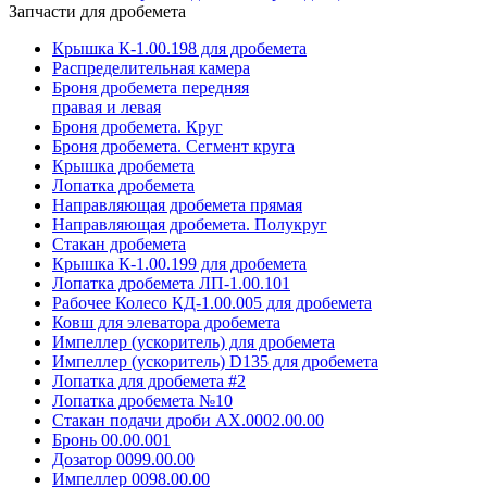
Запчасти для дробемета
Крышка К-1.00.198 для дробемета
Распределительная камера
Броня дробемета передняя
правая и левая
Броня дробемета. Круг
Броня дробемета. Сегмент круга
Крышка дробемета
Лопатка дробемета
Направляющая дробемета прямая
Направляющая дробемета. Полукруг
Стакан дробемета
Крышка К-1.00.199 для дробемета
Лопатка дробемета ЛП-1.00.101
Рабочее Колесо КД-1.00.005 для дробемета
Ковш для элеватора дробемета
Импеллер (ускоритель) для дробемета
Импеллер (ускоритель) D135 для дробемета
Лопатка для дробемета #2
Лопатка дробемета №10
Стакан подачи дроби АХ.0002.00.00
Бронь 00.00.001
Дозатор 0099.00.00
Импеллер 0098.00.00