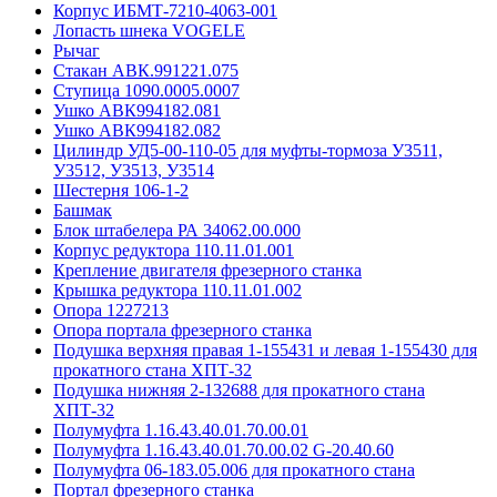
Корпус ИБМТ-7210-4063-001
Лопасть шнека VOGELE
Рычаг
Стакан АВК.991221.075
Ступица 1090.0005.0007
Ушко АВК994182.081
Ушко АВК994182.082
Цилиндр УД5-00-110-05 для муфты-тормоза У3511,
У3512, У3513, У3514
Шестерня 106-1-2
Башмак
Блок штабелера РА 34062.00.000
Корпус редуктора 110.11.01.001
Крепление двигателя фрезерного станка
Крышка редуктора 110.11.01.002
Опора 1227213
Опора портала фрезерного станка
Подушка верхняя правая 1-155431 и левая 1-155430 для
прокатного стана ХПТ-32
Подушка нижняя 2-132688 для прокатного стана
ХПТ-32
Полумуфта 1.16.43.40.01.70.00.01
Полумуфта 1.16.43.40.01.70.00.02 G-20.40.60
Полумуфта 06-183.05.006 для прокатного стана
Портал фрезерного станка