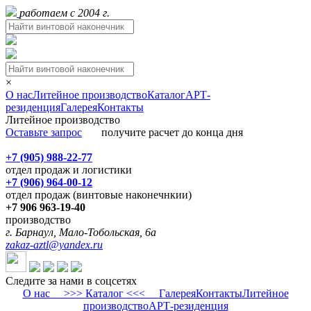
работаем с 2004 г.
×
О нас
Литейное производство
Каталог
АРТ-
резиденция
Галерея
Контакты
Литейное производство
Оставьте запрос
получите расчет до конца дня
+7 (905) 988-22-77
отдел продаж и логистики
+7 (906) 964-00-12
отдел продаж (винтовые наконечнкии)
+7 906 963-19-40
производство
г. Барнаул, Мало-Тобольская, 6а
zakaz-aztl@yandex.ru
Следите за нами в соцсетях
О нас
>>> Каталог <<<
Галерея
Контакты
Литейное
производство
АРТ-резиденция