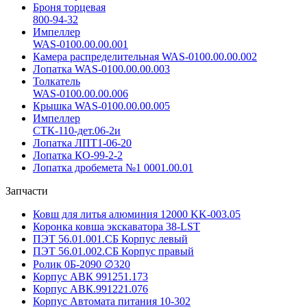
Броня торцевая
800-94-32
Импеллер
WAS-0100.00.00.001
Камера распределительная WAS-0100.00.00.002
Лопатка WAS-0100.00.00.003
Толкатель
WAS-0100.00.00.006
Крышка WAS-0100.00.00.005
Импеллер
СТК-110-дет.06-2и
Лопатка ЛПТ1-06-20
Лопатка КО-99-2-2
Лопатка дробемета №1 0001.00.01
Запчасти
Ковш для литья алюминия 12000 KK-003.05
Коронка ковша экскаватора 38-LST
ПЭТ 56.01.001.СБ Корпус левый
ПЭТ 56.01.002.СБ Корпус правый
Ролик 0Б-2090 ∅320
Корпус АВК 991251.173
Корпус АВК.991221.076
Корпус Автомата питания 10-302