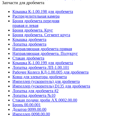
Запчасти для дробемета
Крышка К-1.00.198 для дробемета
Распределительная камера
Броня дробемета передняя
правая и левая
Броня дробемета. Круг
Броня дробемета. Сегмент круга
Крышка дробемета
Лопатка дробемета
Направляющая дробемета прямая
Направляющая дробемета. Полукруг
Стакан дробемета
Крышка К-1.00.199 для дробемета
Лопатка дробемета ЛП-1.00.101
Рабочее Колесо КД-1.00.005 для дробемета
Ковш для элеватора дробемета
Импеллер (ускоритель) для дробемета
Импеллер (ускоритель) D135 для дробемета
Лопатка для дробемета #2
Лопатка дробемета №10
Стакан подачи дроби АХ.0002.00.00
Бронь 00.00.001
Дозатор 0099.00.00
Импеллер 0098.00.00