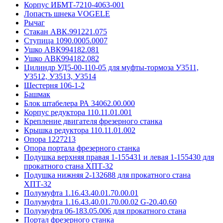
Корпус ИБМТ-7210-4063-001
Лопасть шнека VOGELE
Рычаг
Стакан АВК.991221.075
Ступица 1090.0005.0007
Ушко АВК994182.081
Ушко АВК994182.082
Цилиндр УД5-00-110-05 для муфты-тормоза У3511,
У3512, У3513, У3514
Шестерня 106-1-2
Башмак
Блок штабелера РА 34062.00.000
Корпус редуктора 110.11.01.001
Крепление двигателя фрезерного станка
Крышка редуктора 110.11.01.002
Опора 1227213
Опора портала фрезерного станка
Подушка верхняя правая 1-155431 и левая 1-155430 для
прокатного стана ХПТ-32
Подушка нижняя 2-132688 для прокатного стана
ХПТ-32
Полумуфта 1.16.43.40.01.70.00.01
Полумуфта 1.16.43.40.01.70.00.02 G-20.40.60
Полумуфта 06-183.05.006 для прокатного стана
Портал фрезерного станка