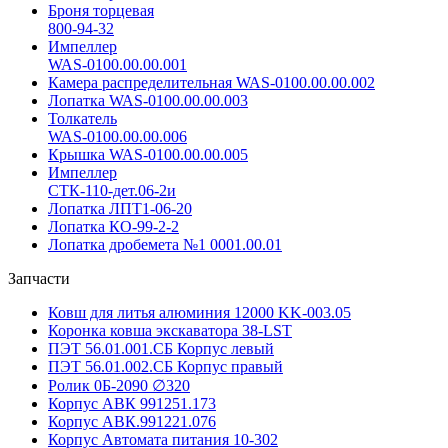
Броня торцевая
800-94-32
Импеллер
WAS-0100.00.00.001
Камера распределительная WAS-0100.00.00.002
Лопатка WAS-0100.00.00.003
Толкатель
WAS-0100.00.00.006
Крышка WAS-0100.00.00.005
Импеллер
СТК-110-дет.06-2и
Лопатка ЛПТ1-06-20
Лопатка КО-99-2-2
Лопатка дробемета №1 0001.00.01
Запчасти
Ковш для литья алюминия 12000 KK-003.05
Коронка ковша экскаватора 38-LST
ПЭТ 56.01.001.СБ Корпус левый
ПЭТ 56.01.002.СБ Корпус правый
Ролик 0Б-2090 ∅320
Корпус АВК 991251.173
Корпус АВК.991221.076
Корпус Автомата питания 10-302