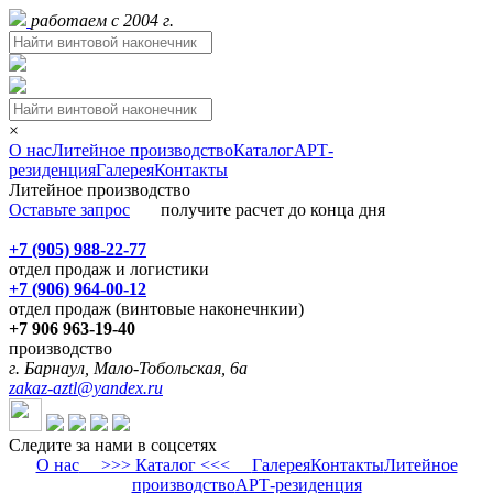
работаем с 2004 г.
×
О нас
Литейное производство
Каталог
АРТ-
резиденция
Галерея
Контакты
Литейное производство
Оставьте запрос
получите расчет до конца дня
+7 (905) 988-22-77
отдел продаж и логистики
+7 (906) 964-00-12
отдел продаж (винтовые наконечнкии)
+7 906 963-19-40
производство
г. Барнаул, Мало-Тобольская, 6а
zakaz-aztl@yandex.ru
Следите за нами в соцсетях
О нас
>>> Каталог <<<
Галерея
Контакты
Литейное
производство
АРТ-резиденция