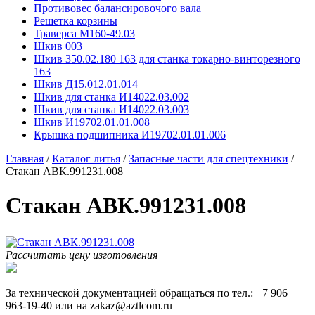
Противовес балансировочого вала
Решетка корзины
Траверса М160-49.03
Шкив 003
Шкив 350.02.180 163 для станка токарно-винторезного
163
Шкив Д15.012.01.014
Шкив для станка И14022.03.002
Шкив для станка И14022.03.003
Шкив И19702.01.01.008
Крышка подшипника И19702.01.01.006
Главная
/
Каталог литья
/
Запасные части для спецтехники
/
Стакан АВК.991231.008
Стакан АВК.991231.008
Рассчитать цену изготовления
За технической документацией обращаться по тел.: +7 906
963-19-40 или на zakaz@aztlcom.ru