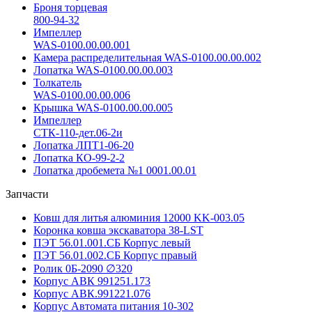
Броня торцевая
800-94-32
Импеллер
WAS-0100.00.00.001
Камера распределительная WAS-0100.00.00.002
Лопатка WAS-0100.00.00.003
Толкатель
WAS-0100.00.00.006
Крышка WAS-0100.00.00.005
Импеллер
СТК-110-дет.06-2и
Лопатка ЛПТ1-06-20
Лопатка КО-99-2-2
Лопатка дробемета №1 0001.00.01
Запчасти
Ковш для литья алюминия 12000 KK-003.05
Коронка ковша экскаватора 38-LST
ПЭТ 56.01.001.СБ Корпус левый
ПЭТ 56.01.002.СБ Корпус правый
Ролик 0Б-2090 ∅320
Корпус АВК 991251.173
Корпус АВК.991221.076
Корпус Автомата питания 10-302