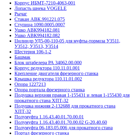
Корпус ИБМТ-7210-4063-001
Лопасть шнека VOGELE
Рычаг
Стакан АВК.991221.075
Ступица 1090.0005.0007
Ушко АВК994182.081
Ушко АВК994182.082
Цилиндр УД5-00-110-05 для муфты-тормоза У3511,
У3512, У3513, У3514
Шестерня 106-1-2
Башмак
Блок штабелера РА 34062.00.000
Корпус редуктора 110.11.01.001
Крепление двигателя фрезерного станка
Крышка редуктора 110.11.01.002
Опора 1227213
Опора портала фрезерного станка
Подушка верхняя правая 1-155431 и левая 1-155430 для
прокатного стана ХПТ-32
Подушка нижняя 2-132688 для прокатного стана
ХПТ-32
Полумуфта 1.16.43.40.01.70.00.01
Полумуфта 1.16.43.40.01.70.00.02 G-20.40.60
Полумуфта 06-183.05.006 для прокатного стана
Портал фрезерного станка