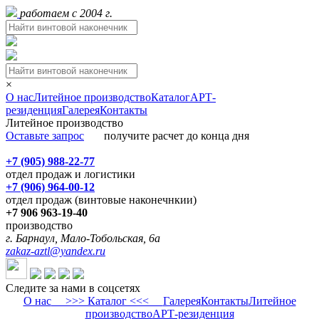
работаем с 2004 г.
×
О нас
Литейное производство
Каталог
АРТ-
резиденция
Галерея
Контакты
Литейное производство
Оставьте запрос
получите расчет до конца дня
+7 (905) 988-22-77
отдел продаж и логистики
+7 (906) 964-00-12
отдел продаж (винтовые наконечнкии)
+7 906 963-19-40
производство
г. Барнаул, Мало-Тобольская, 6а
zakaz-aztl@yandex.ru
Следите за нами в соцсетях
О нас
>>> Каталог <<<
Галерея
Контакты
Литейное
производство
АРТ-резиденция