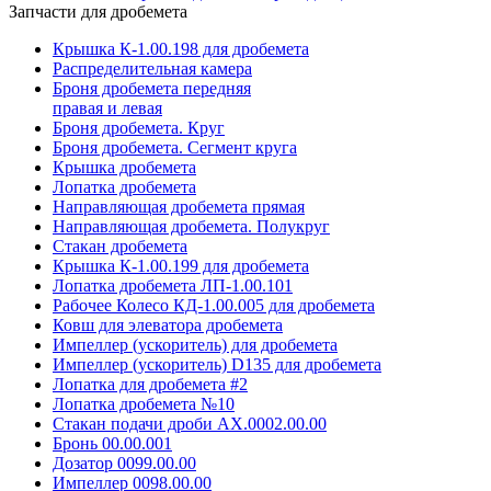
Запчасти для дробемета
Крышка К-1.00.198 для дробемета
Распределительная камера
Броня дробемета передняя
правая и левая
Броня дробемета. Круг
Броня дробемета. Сегмент круга
Крышка дробемета
Лопатка дробемета
Направляющая дробемета прямая
Направляющая дробемета. Полукруг
Стакан дробемета
Крышка К-1.00.199 для дробемета
Лопатка дробемета ЛП-1.00.101
Рабочее Колесо КД-1.00.005 для дробемета
Ковш для элеватора дробемета
Импеллер (ускоритель) для дробемета
Импеллер (ускоритель) D135 для дробемета
Лопатка для дробемета #2
Лопатка дробемета №10
Стакан подачи дроби АХ.0002.00.00
Бронь 00.00.001
Дозатор 0099.00.00
Импеллер 0098.00.00