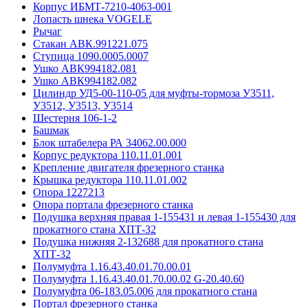
Корпус ИБМТ-7210-4063-001
Лопасть шнека VOGELE
Рычаг
Стакан АВК.991221.075
Ступица 1090.0005.0007
Ушко АВК994182.081
Ушко АВК994182.082
Цилиндр УД5-00-110-05 для муфты-тормоза У3511,
У3512, У3513, У3514
Шестерня 106-1-2
Башмак
Блок штабелера РА 34062.00.000
Корпус редуктора 110.11.01.001
Крепление двигателя фрезерного станка
Крышка редуктора 110.11.01.002
Опора 1227213
Опора портала фрезерного станка
Подушка верхняя правая 1-155431 и левая 1-155430 для
прокатного стана ХПТ-32
Подушка нижняя 2-132688 для прокатного стана
ХПТ-32
Полумуфта 1.16.43.40.01.70.00.01
Полумуфта 1.16.43.40.01.70.00.02 G-20.40.60
Полумуфта 06-183.05.006 для прокатного стана
Портал фрезерного станка