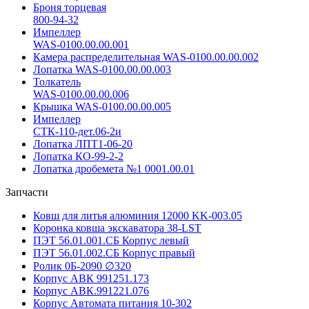
Броня торцевая
800-94-32
Импеллер
WAS-0100.00.00.001
Камера распределительная WAS-0100.00.00.002
Лопатка WAS-0100.00.00.003
Толкатель
WAS-0100.00.00.006
Крышка WAS-0100.00.00.005
Импеллер
СТК-110-дет.06-2и
Лопатка ЛПТ1-06-20
Лопатка КО-99-2-2
Лопатка дробемета №1 0001.00.01
Запчасти
Ковш для литья алюминия 12000 KK-003.05
Коронка ковша экскаватора 38-LST
ПЭТ 56.01.001.СБ Корпус левый
ПЭТ 56.01.002.СБ Корпус правый
Ролик 0Б-2090 ∅320
Корпус АВК 991251.173
Корпус АВК.991221.076
Корпус Автомата питания 10-302