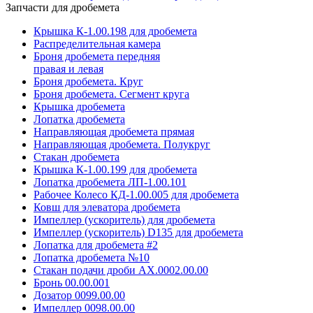
Запчасти для дробемета
Крышка К-1.00.198 для дробемета
Распределительная камера
Броня дробемета передняя
правая и левая
Броня дробемета. Круг
Броня дробемета. Сегмент круга
Крышка дробемета
Лопатка дробемета
Направляющая дробемета прямая
Направляющая дробемета. Полукруг
Стакан дробемета
Крышка К-1.00.199 для дробемета
Лопатка дробемета ЛП-1.00.101
Рабочее Колесо КД-1.00.005 для дробемета
Ковш для элеватора дробемета
Импеллер (ускоритель) для дробемета
Импеллер (ускоритель) D135 для дробемета
Лопатка для дробемета #2
Лопатка дробемета №10
Стакан подачи дроби АХ.0002.00.00
Бронь 00.00.001
Дозатор 0099.00.00
Импеллер 0098.00.00