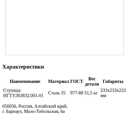
Характеристики
Вес
Наименование
Материал
ГОСТ
Габариты
детали
Ступица
233х233х222
Сталь 35
977-88
51,5 кг
НГТУ.303832.001-01
мм
656056, Россия, Алтайский край,
г. Барнаул, Мало-Тобольская, 6а