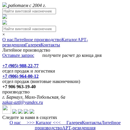
работаем с 2004 г.
×
О нас
Литейное производство
Каталог
АРТ-
резиденция
Галерея
Контакты
Литейное производство
Оставьте запрос
получите расчет до конца дня
+7 (905) 988-22-77
отдел продаж и логистики
+7 (906) 964-00-12
отдел продаж (винтовые наконечнкии)
+7 906 963-19-40
производство
г. Барнаул, Мало-Тобольская, 6а
zakaz-aztl@yandex.ru
Следите за нами в соцсетях
О нас
>>> Каталог <<<
Галерея
Контакты
Литейное
производство
АРТ-резиденция