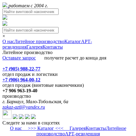
работаем с 2004 г.
×
О нас
Литейное производство
Каталог
АРТ-
резиденция
Галерея
Контакты
Литейное производство
Оставьте запрос
получите расчет до конца дня
+7 (905) 988-22-77
отдел продаж и логистики
+7 (906) 964-00-12
отдел продаж (винтовые наконечнкии)
+7 906 963-19-40
производство
г. Барнаул, Мало-Тобольская, 6а
zakaz-aztl@yandex.ru
Следите за нами в соцсетях
О нас
>>> Каталог <<<
Галерея
Контакты
Литейное
производство
АРТ-резиденция