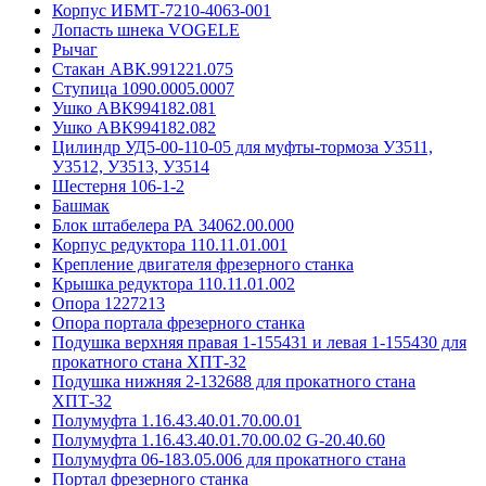
Корпус ИБМТ-7210-4063-001
Лопасть шнека VOGELE
Рычаг
Стакан АВК.991221.075
Ступица 1090.0005.0007
Ушко АВК994182.081
Ушко АВК994182.082
Цилиндр УД5-00-110-05 для муфты-тормоза У3511,
У3512, У3513, У3514
Шестерня 106-1-2
Башмак
Блок штабелера РА 34062.00.000
Корпус редуктора 110.11.01.001
Крепление двигателя фрезерного станка
Крышка редуктора 110.11.01.002
Опора 1227213
Опора портала фрезерного станка
Подушка верхняя правая 1-155431 и левая 1-155430 для
прокатного стана ХПТ-32
Подушка нижняя 2-132688 для прокатного стана
ХПТ-32
Полумуфта 1.16.43.40.01.70.00.01
Полумуфта 1.16.43.40.01.70.00.02 G-20.40.60
Полумуфта 06-183.05.006 для прокатного стана
Портал фрезерного станка