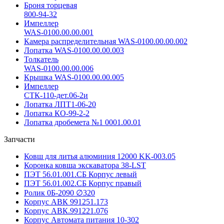
Броня торцевая
800-94-32
Импеллер
WAS-0100.00.00.001
Камера распределительная WAS-0100.00.00.002
Лопатка WAS-0100.00.00.003
Толкатель
WAS-0100.00.00.006
Крышка WAS-0100.00.00.005
Импеллер
СТК-110-дет.06-2и
Лопатка ЛПТ1-06-20
Лопатка КО-99-2-2
Лопатка дробемета №1 0001.00.01
Запчасти
Ковш для литья алюминия 12000 KK-003.05
Коронка ковша экскаватора 38-LST
ПЭТ 56.01.001.СБ Корпус левый
ПЭТ 56.01.002.СБ Корпус правый
Ролик 0Б-2090 ∅320
Корпус АВК 991251.173
Корпус АВК.991221.076
Корпус Автомата питания 10-302