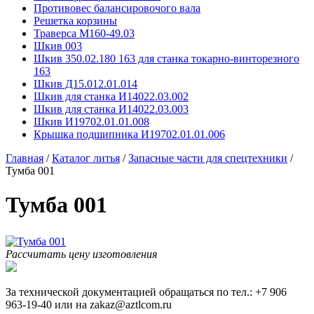
Противовес балансировочого вала
Решетка корзины
Траверса М160-49.03
Шкив 003
Шкив 350.02.180 163 для станка токарно-винторезного
163
Шкив Д15.012.01.014
Шкив для станка И14022.03.002
Шкив для станка И14022.03.003
Шкив И19702.01.01.008
Крышка подшипника И19702.01.01.006
Главная
/
Каталог литья
/
Запасные части для спецтехники
/
Тумба 001
Тумба 001
Рассчитать цену изготовления
За технической документацией обращаться по тел.: +7 906
963-19-40 или на zakaz@aztlcom.ru