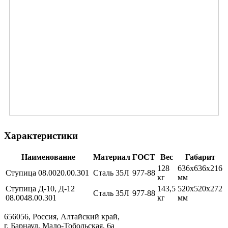
Характеристики
Наименование
Материал
ГОСТ
Вес
Габарит
128
636х636х216
Ступица 08.0020.00.301
Сталь 35Л
977-88
кг
мм
Ступица Д-10, Д-12
143,5
520х520х272
Сталь 35Л
977-88
08.0048.00.301
кг
мм
656056, Россия, Алтайский край,
г. Барнаул, Мало-Тобольская, 6а