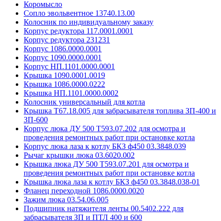
Коромысло
Сопло эвольвентное 13740.13.00
Колосник по индивидуальному заказу
Корпус редуктора 117.0001.0001
Корпус редуктора 231231
Корпус 1086.0000.0001
Корпус 1090.0000.0001
Корпус НП.1101.0000.0001
Крышка 1090.0001.0019
Крышка 1086.0000.0222
Крышка НП.1101.0000.0002
Колосник универсальный для котла
Крышка Т67.18.005 для забрасывателя топлива ЗП-400 и
ЗП-600
Корпус люка ДУ 500 Т593.07.202 для осмотра и
проведения ремонтных работ при остановке котла
Корпус люка лаза к котлу БКЗ ф450 03.3848.039
Рычаг крышки люка 03.6020.002
Крышка люка ДУ 500 Т593.07.201 для осмотра и
проведения ремонтных работ при остановке котла
Крышка люка лаза к котлу БКЗ ф450 03.3848.038-01
Фланец переходной 1086.0000.0020
Зажим люка 03.54.06.005
Подшипник натяжителя ленты 00.5402.222 для
забрасывателя ЗП и ПТЛ 400 и 600