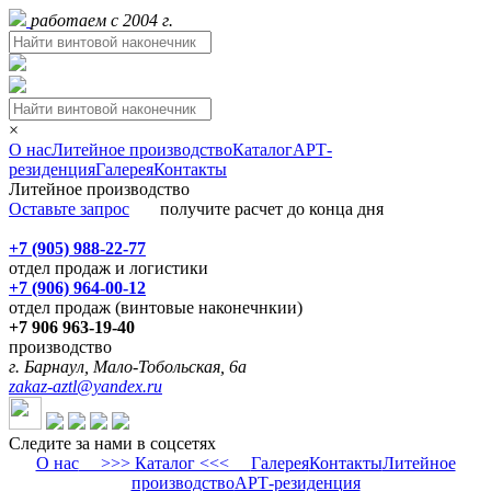
работаем с 2004 г.
×
О нас
Литейное производство
Каталог
АРТ-
резиденция
Галерея
Контакты
Литейное производство
Оставьте запрос
получите расчет до конца дня
+7 (905) 988-22-77
отдел продаж и логистики
+7 (906) 964-00-12
отдел продаж (винтовые наконечнкии)
+7 906 963-19-40
производство
г. Барнаул, Мало-Тобольская, 6а
zakaz-aztl@yandex.ru
Следите за нами в соцсетях
О нас
>>> Каталог <<<
Галерея
Контакты
Литейное
производство
АРТ-резиденция