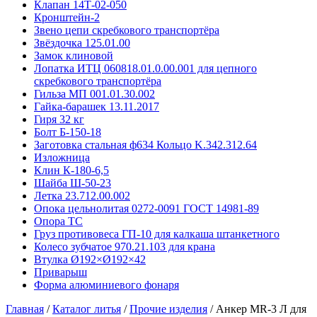
Клапан 14Т-02-050
Кронштейн-2
Звено цепи скребкового транспортёра
Звёздочка 125.01.00
Замок клиновой
Лопатка ИТЦ 060818.01.0.00.001 для цепного
скребкового транспортёра
Гильза МП 001.01.30.002
Гайка-барашек 13.11.2017
Гиря 32 кг
Болт Б-150-18
Заготовка стальная ф634 Кольцо K.342.312.64
Изложница
Клин К-180-6,5
Шайба Ш-50-23
Летка 23.712.00.002
Опока цельнолитая 0272-0091 ГОСТ 14981-89
Опора ТС
Груз противовеса ГП-10 для калкаша штанкетного
Колесо зубчатое 970.21.103 для крана
Втулка Ø192×Ø192×42
Приварыш
Форма алюминиевого фонаря
Главная
/
Каталог литья
/
Прочие изделия
/
Анкер MR-3 Л для