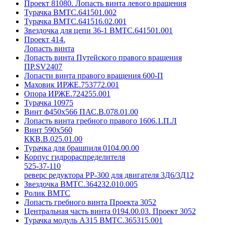
Проект 81080. Лопасть винта левого вращения
Турачка ВМТС.641501.002
Турачка ВМТС.641516.02.001
Звездочка для цепи 36-1 ВМТС.641501.001
Проект 414.
Лопасть винта
Лопасть винта Путейского правого вращения
ПР.SV2407
Лопасти винта правого вращения 600-П
Маховик ИРЖЕ.753772.001
Опора ИРЖЕ.724255.001
Турачка 10975
Винт ф450х566 ПАС.В.078.01.00
Лопасть винта гребного правого 1606.1.П.Л
Винт 590х560
ККВ.В.025.01.00
Турачка для брашпиля 0104.00.00
Корпус гидрораспределителя
525-37-110
реверс редуктора РР-300 для двигателя 3Д6/3Д12
Звездочка ВМТС.364232.010.005
Ролик ВМТС
Лопасть гребного винта Проекта 3052
Центральная часть винта 0194.00.03. Проект 3052
Турачка модуль А315 ВМТС.365315.001