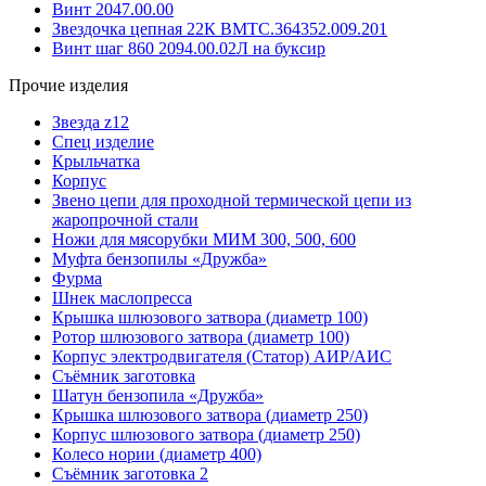
Винт 2047.00.00
Звездочка цепная 22К ВМТС.364352.009.201
Винт шаг 860 2094.00.02Л на буксир
Прочие изделия
Звезда z12
Спец изделие
Крыльчатка
Корпус
Звено цепи для проходной термической цепи из
жаропрочной стали
Ножи для мясорубки МИМ 300, 500, 600
Муфта бензопилы «Дружба»
Фурма
Шнек маслопресса
Крышка шлюзового затвора (диаметр 100)
Ротор шлюзового затвора (диаметр 100)
Корпус электродвигателя (Статор) АИР/АИС
Съёмник заготовка
Шатун бензопила «Дружба»
Крышка шлюзового затвора (диаметр 250)
Корпус шлюзового затвора (диаметр 250)
Колесо нории (диаметр 400)
Съёмник заготовка 2