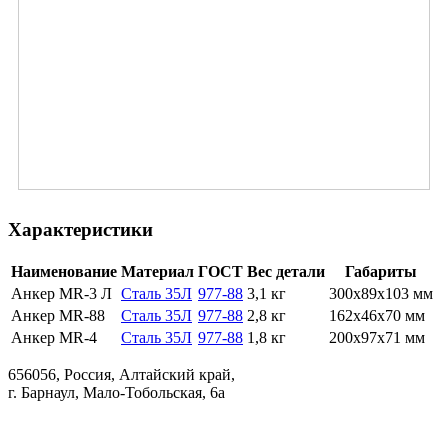
Характеристики
Наименование
Материал
ГОСТ
Вес детали
Габариты
Анкер MR-3 Л
Сталь 35Л
977-88
3,1 кг
300х89х103 мм
Анкер MR-88
Сталь 35Л
977-88
2,8 кг
162x46x70 мм
Анкер MR-4
Сталь 35Л
977-88
1,8 кг
200x97x71 мм
656056, Россия, Алтайский край,
г. Барнаул, Мало-Тобольская, 6а