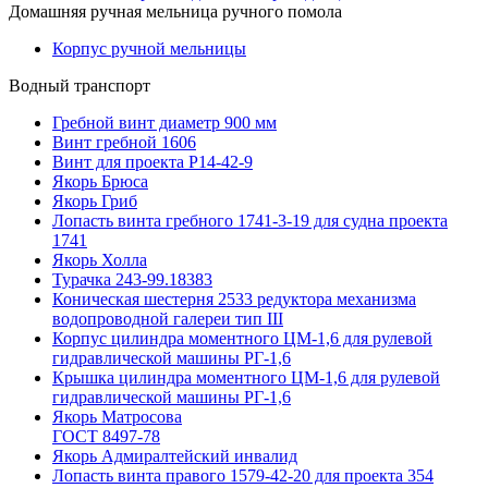
Домашняя ручная мельница ручного помола
Корпус ручной мельницы
Водный транспорт
Гребной винт диаметр 900 мм
Винт гребной 1606
Винт для проекта Р14-42-9
Якорь Брюса
Якорь Гриб
Лопасть винта гребного 1741-3-19 для судна проекта
1741
Якорь Холла
Турачка 243-99.18383
Коническая шестерня 2533 редуктора механизма
водопроводной галереи тип III
Корпус цилиндра моментного ЦМ-1,6 для рулевой
гидравлической машины РГ-1,6
Крышка цилиндра моментного ЦМ-1,6 для рулевой
гидравлической машины РГ-1,6
Якорь Матросова
ГОСТ 8497-78
Якорь Адмиралтейский инвалид
Лопасть винта правого 1579-42-20 для проекта 354