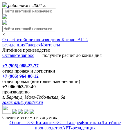
работаем с 2004 г.
×
О нас
Литейное производство
Каталог
АРТ-
резиденция
Галерея
Контакты
Литейное производство
Оставьте запрос
получите расчет до конца дня
+7 (905) 988-22-77
отдел продаж и логистики
+7 (906) 964-00-12
отдел продаж (винтовые наконечнкии)
+7 906 963-19-40
производство
г. Барнаул, Мало-Тобольская, 6а
zakaz-aztl@yandex.ru
Следите за нами в соцсетях
О нас
>>> Каталог <<<
Галерея
Контакты
Литейное
производство
АРТ-резиденция