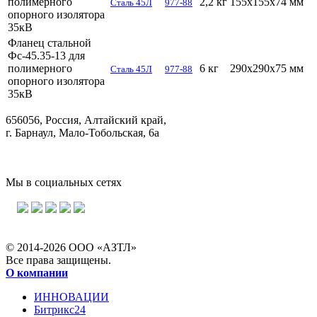
полимерного
2,2 кг
155х155х74 мм
Сталь 45Л
977-88
опорного изолятора
35кВ
Фланец стальной
Фс-45.35-13 для
полимерного
6 кг
290х290х75 мм
Сталь 45Л
977-88
опорного изолятора
35кВ
656056, Россия, Алтайский край,
г. Барнаул, Мало-Тобольская, 6а
Мы в социальных сетях
© 2014-2026 ООО «АЗТЛ»
Все права защищены.
О компании
ИННОВАЦИИ
Битрикс24