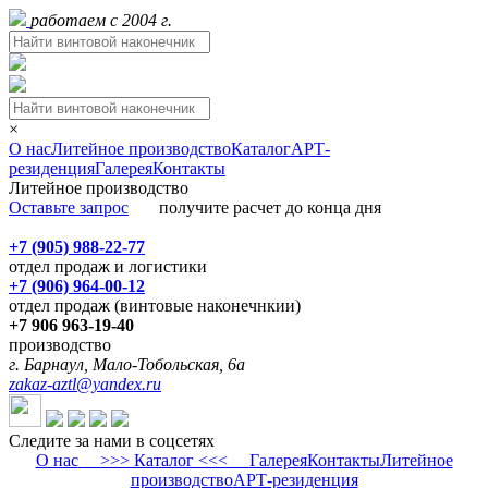
работаем с 2004 г.
×
О нас
Литейное производство
Каталог
АРТ-
резиденция
Галерея
Контакты
Литейное производство
Оставьте запрос
получите расчет до конца дня
+7 (905) 988-22-77
отдел продаж и логистики
+7 (906) 964-00-12
отдел продаж (винтовые наконечнкии)
+7 906 963-19-40
производство
г. Барнаул, Мало-Тобольская, 6а
zakaz-aztl@yandex.ru
Следите за нами в соцсетях
О нас
>>> Каталог <<<
Галерея
Контакты
Литейное
производство
АРТ-резиденция