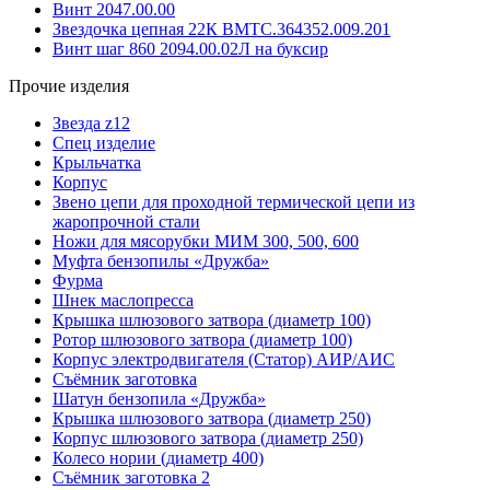
Винт 2047.00.00
Звездочка цепная 22К ВМТС.364352.009.201
Винт шаг 860 2094.00.02Л на буксир
Прочие изделия
Звезда z12
Спец изделие
Крыльчатка
Корпус
Звено цепи для проходной термической цепи из
жаропрочной стали
Ножи для мясорубки МИМ 300, 500, 600
Муфта бензопилы «Дружба»
Фурма
Шнек маслопресса
Крышка шлюзового затвора (диаметр 100)
Ротор шлюзового затвора (диаметр 100)
Корпус электродвигателя (Статор) АИР/АИС
Съёмник заготовка
Шатун бензопила «Дружба»
Крышка шлюзового затвора (диаметр 250)
Корпус шлюзового затвора (диаметр 250)
Колесо нории (диаметр 400)
Съёмник заготовка 2