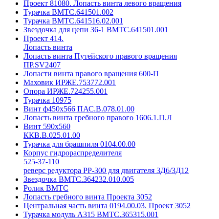
Проект 81080. Лопасть винта левого вращения
Турачка ВМТС.641501.002
Турачка ВМТС.641516.02.001
Звездочка для цепи 36-1 ВМТС.641501.001
Проект 414.
Лопасть винта
Лопасть винта Путейского правого вращения
ПР.SV2407
Лопасти винта правого вращения 600-П
Маховик ИРЖЕ.753772.001
Опора ИРЖЕ.724255.001
Турачка 10975
Винт ф450х566 ПАС.В.078.01.00
Лопасть винта гребного правого 1606.1.П.Л
Винт 590х560
ККВ.В.025.01.00
Турачка для брашпиля 0104.00.00
Корпус гидрораспределителя
525-37-110
реверс редуктора РР-300 для двигателя 3Д6/3Д12
Звездочка ВМТС.364232.010.005
Ролик ВМТС
Лопасть гребного винта Проекта 3052
Центральная часть винта 0194.00.03. Проект 3052
Турачка модуль А315 ВМТС.365315.001