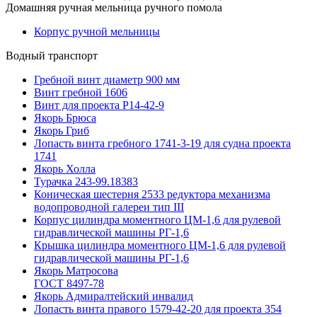
Домашняя ручная мельница ручного помола
Корпус ручной мельницы
Водный транспорт
Гребной винт диаметр 900 мм
Винт гребной 1606
Винт для проекта Р14-42-9
Якорь Брюса
Якорь Гриб
Лопасть винта гребного 1741-3-19 для судна проекта
1741
Якорь Холла
Турачка 243-99.18383
Коническая шестерня 2533 редуктора механизма
водопроводной галереи тип III
Корпус цилиндра моментного ЦМ-1,6 для рулевой
гидравлической машины РГ-1,6
Крышка цилиндра моментного ЦМ-1,6 для рулевой
гидравлической машины РГ-1,6
Якорь Матросова
ГОСТ 8497-78
Якорь Адмиралтейский инвалид
Лопасть винта правого 1579-42-20 для проекта 354