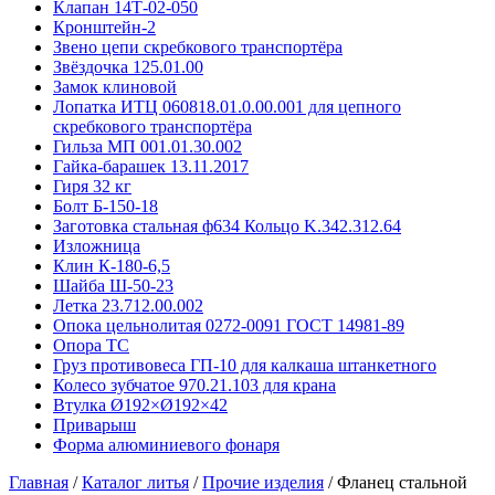
Клапан 14Т-02-050
Кронштейн-2
Звено цепи скребкового транспортёра
Звёздочка 125.01.00
Замок клиновой
Лопатка ИТЦ 060818.01.0.00.001 для цепного
скребкового транспортёра
Гильза МП 001.01.30.002
Гайка-барашек 13.11.2017
Гиря 32 кг
Болт Б-150-18
Заготовка стальная ф634 Кольцо K.342.312.64
Изложница
Клин К-180-6,5
Шайба Ш-50-23
Летка 23.712.00.002
Опока цельнолитая 0272-0091 ГОСТ 14981-89
Опора ТС
Груз противовеса ГП-10 для калкаша штанкетного
Колесо зубчатое 970.21.103 для крана
Втулка Ø192×Ø192×42
Приварыш
Форма алюминиевого фонаря
Главная
/
Каталог литья
/
Прочие изделия
/
Фланец стальной